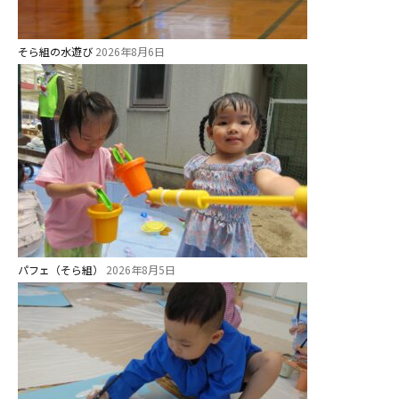
今日の幼稚園
そら組の水遊び
2026年8月6日
園児募集要項
教職員募集
園のこと
園舎案内
安⼼・安全対策
給⾷
パフェ（そら組）
2026年8月5日
課外教室
理事長のことば
教育と保育