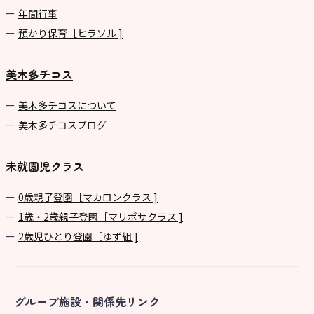
年間⾏事
預かり保育［ヒラソル ]
美木多チコス
美⽊多チコスについて
美⽊多チコスブログ
未就園児クラス
0歳親子登園［マカロンクラス ]
1歳・2歳親子登園［マリポサクラス ]
2歳児ひとり登園［ゆず組 ]
グループ施設・関係先リンク