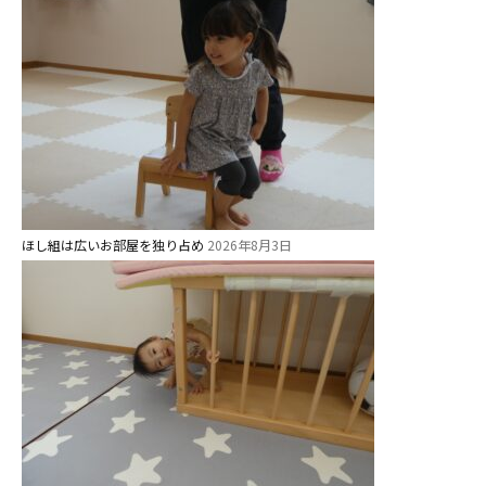
グループ施設・
関係先リンク
学校法⼈鴨⾕学園 鳳幼稚園
学校法⼈諏訪森学園 諏訪森幼稚
園
⼤阪府私⽴幼稚園連盟
ほし組は広いお部屋を独り占め
2026年8月3日
社会福祉法人野田福祉会