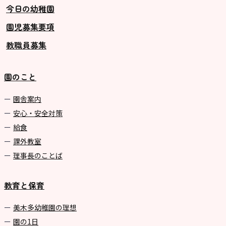
今日の幼稚園
園児募集要項
教職員募集
園のこと
園舎案内
安心・安全対策
給食
課外教室
理事長のことば
教育と保育
美⽊多幼稚園の理想
園の1⽇