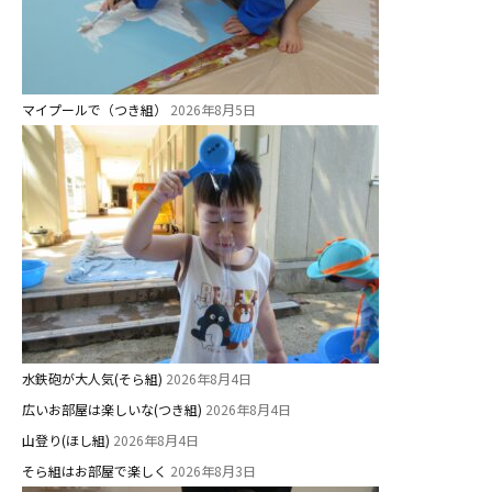
美⽊多幼稚園の理想
園の1⽇
年間⾏事
マイプールで（つき組）
2026年8月5日
預かり保育［ヒラソル ]
美⽊多チコス
美⽊多チコスについて
美⽊多チコスブログ
未就園児クラス
水鉄砲が大人気(そら組)
2026年8月4日
0歳親子登園［マカロンクラス ]
広いお部屋は楽しいな(つき組)
2026年8月4日
1歳・2歳親子登園［マリポサクラ
ス ]
山登り(ほし組)
2026年8月4日
そら組はお部屋で楽しく
2026年8月3日
2歳児ひとり登園［ゆず組 ]