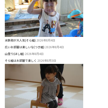
0歳親子登園［マカロンクラス ]
1歳・2歳親子登園［マリポサクラ
ス ]
2歳児ひとり登園［ゆず組 ]
水鉄砲が大人気(そら組)
2026年8月4日
グループ施設・
広いお部屋は楽しいな(つき組)
2026年8月4日
関係先リンク
山登り(ほし組)
2026年8月4日
学校法⼈鴨⾕学園 鳳幼稚園
そら組はお部屋で楽しく
2026年8月3日
学校法⼈諏訪森学園 諏訪森幼稚
園
⼤阪府私⽴幼稚園連盟
社会福祉法人野田福祉会