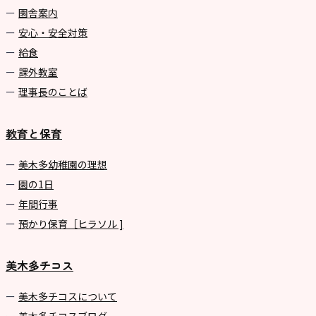
園舎案内
安心・安全対策
給食
課外教室
理事長のことば
教育と保育
美⽊多幼稚園の理想
園の1⽇
年間⾏事
預かり保育［ヒラソル ]
美木多チコス
美⽊多チコスについて