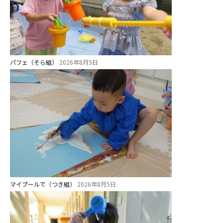
課外教室
理事長のことば
教育と保育
パフェ（そら組）
2026年8月5日
美⽊多幼稚園の理想
園の1⽇
年間⾏事
預かり保育［ヒラソル ]
美⽊多チコス
美⽊多チコスについて
マイプールで（つき組）
2026年8月5日
美⽊多チコスブログ
未就園児クラス