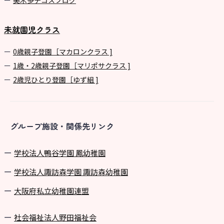
美⽊多チコスブログ
未就園児クラス
0歳親子登園［マカロンクラス ]
1歳・2歳親子登園［マリポサクラス ]
2歳児ひとり登園［ゆず組 ]
グループ施設・関係先リンク
学校法⼈鴨⾕学園 鳳幼稚園
学校法⼈諏訪森学園 諏訪森幼稚園
⼤阪府私⽴幼稚園連盟
社会福祉法人野田福祉会