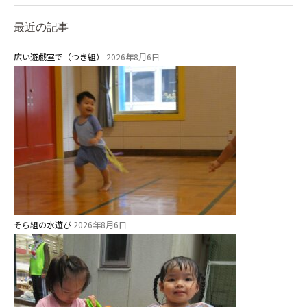
最近の記事
広い遊戯室で（つき組）
2026年8月6日
お知らせ
今日の幼稚園
園児募集要項
教職員募集
園のこと
そら組の水遊び
2026年8月6日
園舎案内
安⼼・安全対策
給⾷