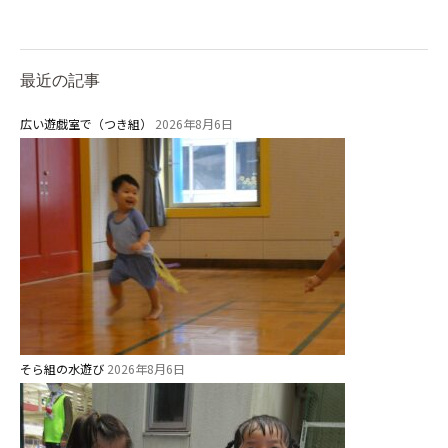
関係先リンク
学校法⼈鴨⾕学園 鳳幼稚園
最近の記事
学校法⼈諏訪森学園 諏訪森幼稚
園
広い遊戯室で（つき組）
2026年8月6日
⼤阪府私⽴幼稚園連盟
社会福祉法人野田福祉会
そら組の水遊び
2026年8月6日