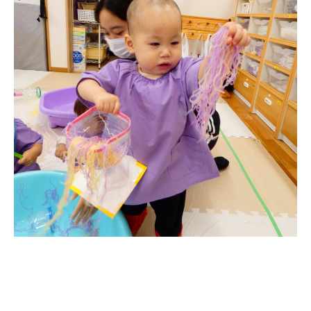
年間⾏事
預かり保育［ヒラソル ]
美⽊多チコス
美⽊多チコスについて
美⽊多チコスブログ
未就園児クラス
0歳親子登園［マカロンクラス ]
1歳・2歳親子登園［マリポサクラ
ス ]
2歳児ひとり登園［ゆず組 ]
グループ施設・