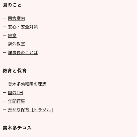
園のこと
園舎案内
安心・安全対策
給食
課外教室
理事長のことば
教育と保育
美⽊多幼稚園の理想
園の1⽇
年間⾏事
預かり保育［ヒラソル ]
美木多チコス