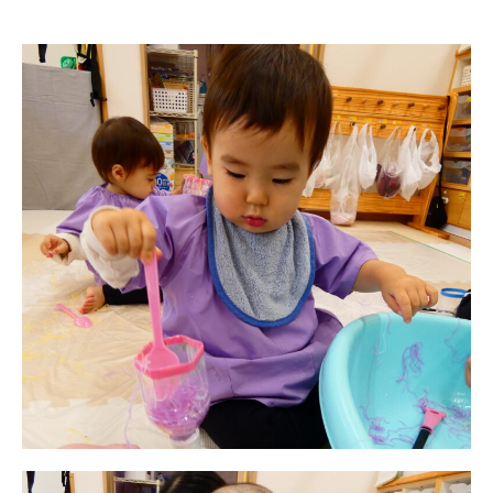
園児募集要項
教職員募集
園のこと
園舎案内
安⼼・安全対策
給⾷
課外教室
理事長のことば
教育と保育
美⽊多幼稚園の理想
園の1⽇