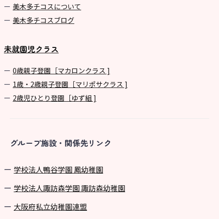
美⽊多チコスについて
美⽊多チコスブログ
未就園児クラス
0歳親子登園［マカロンクラス ]
1歳・2歳親子登園［マリポサクラス ]
2歳児ひとり登園［ゆず組 ]
グループ施設・関係先リンク
学校法⼈鴨⾕学園 鳳幼稚園
学校法⼈諏訪森学園 諏訪森幼稚園
⼤阪府私⽴幼稚園連盟