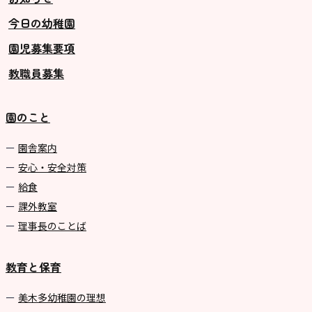
今日の幼稚園
グループ施設・
園児募集要項
関係先リンク
教職員募集
学校法⼈鴨⾕学園 鳳幼稚園
学校法⼈諏訪森学園 諏訪森幼稚
園のこと
園
⼤阪府私⽴幼稚園連盟
園舎案内
安心・安全対策
社会福祉法人野田福祉会
給食
課外教室
理事長のことば
教育と保育
美⽊多幼稚園の理想