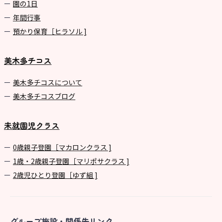
園の1⽇
年間⾏事
預かり保育［ヒラソル ]
美木多チコス
美⽊多チコスについて
美⽊多チコスブログ
未就園児クラス
0歳親子登園［マカロンクラス ]
1歳・2歳親子登園［マリポサクラス ]
2歳児ひとり登園［ゆず組 ]
グループ施設・関係先リンク