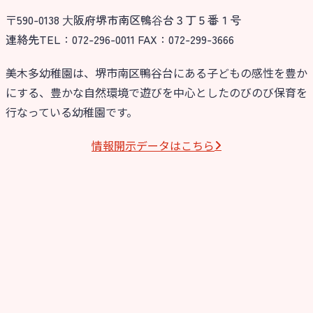
〒590-0138 ⼤阪府堺市南区鴨⾕台３丁５番１号
今日の幼稚園
連絡先TEL：072-296-0011 FAX：072-299-3666
園児募集要項
美木多幼稚園は、堺市南区鴨谷台にある子どもの感性を豊か
にする、豊かな自然環境で遊びを中心としたのびのび保育を
教職員募集
行なっている幼稚園です。
園のこと
情報開⽰データはこちら
園舎案内
安⼼・安全対策
給⾷
課外教室
理事長のことば
教育と保育