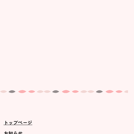
美⽊多幼稚園の理想
園の1⽇
年間⾏事
預かり保育［ヒラソル ]
美⽊多チコス
美⽊多チコスについて
美⽊多チコスブログ
未就園児クラス
0歳親子登園［マカロンクラス ]
1歳・2歳親子登園［マリポサクラ
トップページ
ス ]
2歳児ひとり登園［ゆず組 ]
お知らせ