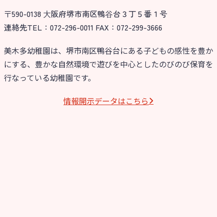
〒590-0138 ⼤阪府堺市南区鴨⾕台３丁５番１号
今日の幼稚園
連絡先TEL：072-296-0011 FAX：072-299-3666
園児募集要項
美木多幼稚園は、堺市南区鴨谷台にある子どもの感性を豊か
にする、豊かな自然環境で遊びを中心としたのびのび保育を
教職員募集
行なっている幼稚園です。
園のこと
情報開⽰データはこちら
園舎案内
安⼼・安全対策
給⾷
課外教室
理事長のことば
教育と保育