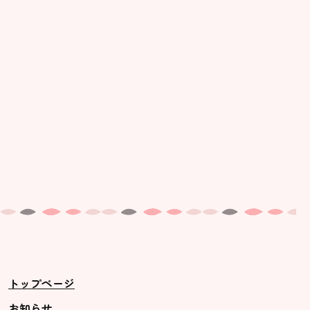
美⽊多幼稚園の理想
園の1⽇
年間⾏事
預かり保育［ヒラソル ]
美⽊多チコス
美⽊多チコスについて
美⽊多チコスブログ
未就園児クラス
0歳親子登園［マカロンクラス ]
1歳・2歳親子登園［マリポサクラ
トップページ
ス ]
2歳児ひとり登園［ゆず組 ]
お知らせ