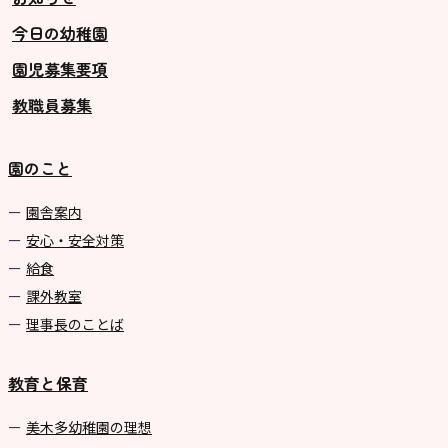
今日の幼稚園
グループ施設・
園児募集要項
関係先リンク
教職員募集
学校法⼈鴨⾕学園 鳳幼稚園
学校法⼈諏訪森学園 諏訪森幼稚
園のこと
園
⼤阪府私⽴幼稚園連盟
園舎案内
安心・安全対策
社会福祉法人野田福祉会
給食
課外教室
理事長のことば
教育と保育
美⽊多幼稚園の理想