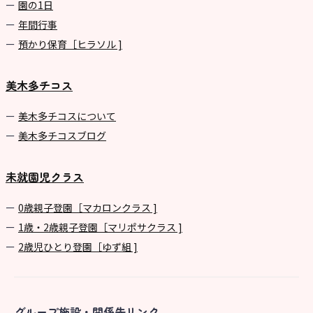
園の1⽇
年間⾏事
預かり保育［ヒラソル ]
美木多チコス
美⽊多チコスについて
美⽊多チコスブログ
未就園児クラス
0歳親子登園［マカロンクラス ]
1歳・2歳親子登園［マリポサクラス ]
2歳児ひとり登園［ゆず組 ]
グループ施設・関係先リンク