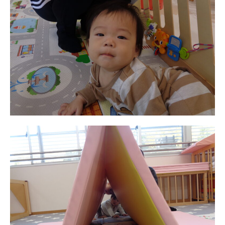
美⽊多チコスブログ
未就園児クラス
0歳親子登園［マカロンクラス ]
1歳・2歳親子登園［マリポサクラ
ス ]
2歳児ひとり登園［ゆず組 ]
グループ施設・
関係先リンク
学校法⼈鴨⾕学園 鳳幼稚園
学校法⼈諏訪森学園 諏訪森幼稚
園
⼤阪府私⽴幼稚園連盟