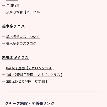
年間⾏事
預かり保育［ヒラソル ]
美木多チコス
美⽊多チコスについて
美⽊多チコスブログ
未就園児クラス
0歳親子登園［マカロンクラス ]
1歳・2歳親子登園［マリポサクラス ]
2歳児ひとり登園［ゆず組 ]
グループ施設・関係先リンク