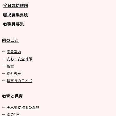
今日の幼稚園
園児募集要項
教職員募集
園のこと
園舎案内
安心・安全対策
給食
課外教室
理事長のことば
教育と保育
美⽊多幼稚園の理想
園の1⽇