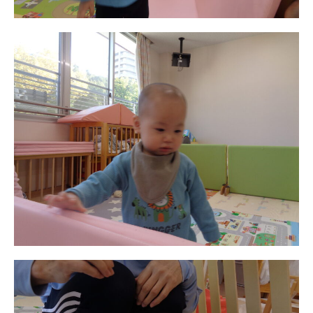
園舎案内
安⼼・安全対策
給⾷
課外教室
理事長のことば
教育と保育
美⽊多幼稚園の理想
園の1⽇
年間⾏事
預かり保育［ヒラソル ]
美⽊多チコス
美⽊多チコスについて