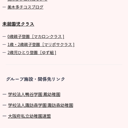
美⽊多チコスブログ
未就園児クラス
0歳親子登園［マカロンクラス ]
1歳・2歳親子登園［マリポサクラス ]
2歳児ひとり登園［ゆず組 ]
グループ施設・関係先リンク
学校法⼈鴨⾕学園 鳳幼稚園
学校法⼈諏訪森学園 諏訪森幼稚園
⼤阪府私⽴幼稚園連盟