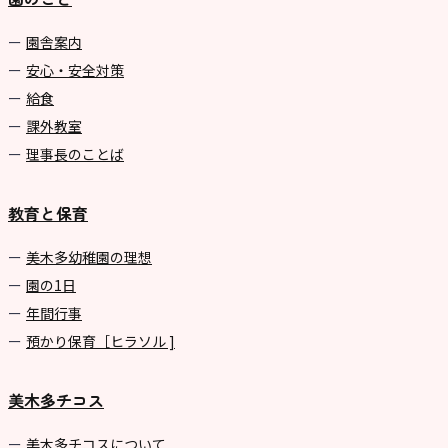
園舎案内
安心・安全対策
給食
課外教室
理事長のことば
教育と保育
美⽊多幼稚園の理想
園の1⽇
年間⾏事
預かり保育［ヒラソル ]
美木多チコス
美⽊多チコスについて