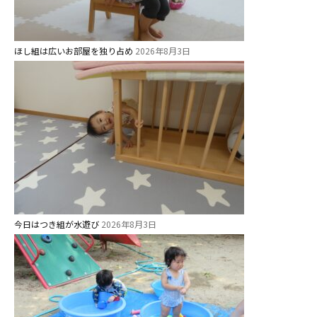
未就園児クラス
0歳親子登園［マカロンクラス ]
ほし組は広いお部屋を独り占め
2026年8月3日
1歳・2歳親子登園［マリポサクラ
ス ]
2歳児ひとり登園［ゆず組 ]
グループ施設・
関係先リンク
学校法⼈鴨⾕学園 鳳幼稚園
学校法⼈諏訪森学園 諏訪森幼稚
園
今日はつき組が水遊び
2026年8月3日
⼤阪府私⽴幼稚園連盟
社会福祉法人野田福祉会