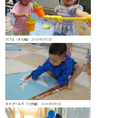
お知らせ
パフェ（そら組）
2026年8月5日
今日の幼稚園
園児募集要項
教職員募集
園のこと
園舎案内
マイプールで（つき組）
2026年8月5日
安⼼・安全対策
給⾷