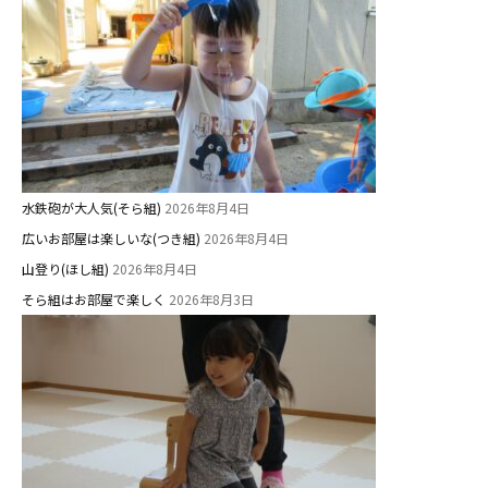
課外教室
理事長のことば
教育と保育
美⽊多幼稚園の理想
水鉄砲が大人気(そら組)
2026年8月4日
園の1⽇
広いお部屋は楽しいな(つき組)
2026年8月4日
年間⾏事
山登り(ほし組)
2026年8月4日
預かり保育［ヒラソル ]
そら組はお部屋で楽しく
2026年8月3日
美⽊多チコス
美⽊多チコスについて
美⽊多チコスブログ