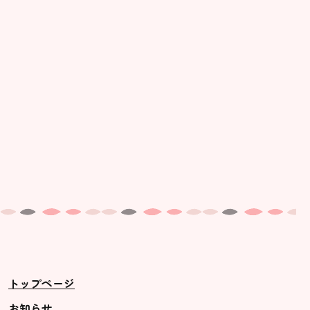
美⽊多幼稚園の理想
園の1⽇
年間⾏事
預かり保育［ヒラソル ]
美⽊多チコス
美⽊多チコスについて
美⽊多チコスブログ
未就園児クラス
0歳親子登園［マカロンクラス ]
1歳・2歳親子登園［マリポサクラ
トップページ
ス ]
2歳児ひとり登園［ゆず組 ]
お知らせ