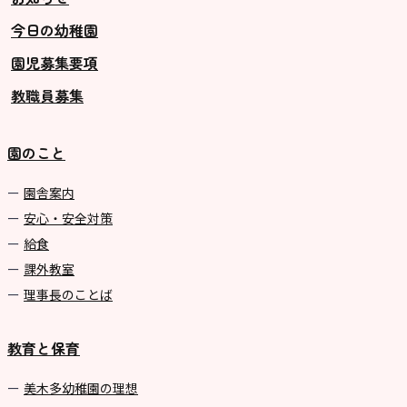
今日の幼稚園
グループ施設・
園児募集要項
関係先リンク
教職員募集
学校法⼈鴨⾕学園 鳳幼稚園
学校法⼈諏訪森学園 諏訪森幼稚
園のこと
園
⼤阪府私⽴幼稚園連盟
園舎案内
安心・安全対策
社会福祉法人野田福祉会
給食
課外教室
理事長のことば
教育と保育
美⽊多幼稚園の理想