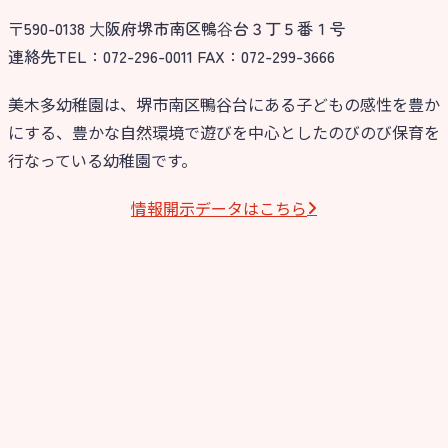
〒590-0138 ⼤阪府堺市南区鴨⾕台３丁５番１号
今日の幼稚園
連絡先TEL：072-296-0011 FAX：072-299-3666
園児募集要項
美木多幼稚園は、堺市南区鴨谷台にある子どもの感性を豊か
にする、豊かな自然環境で遊びを中心としたのびのび保育を
教職員募集
行なっている幼稚園です。
園のこと
情報開⽰データはこちら
園舎案内
安⼼・安全対策
給⾷
課外教室
理事長のことば
教育と保育