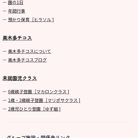
園の1⽇
年間⾏事
預かり保育［ヒラソル ]
美木多チコス
美⽊多チコスについて
美⽊多チコスブログ
未就園児クラス
0歳親子登園［マカロンクラス ]
1歳・2歳親子登園［マリポサクラス ]
2歳児ひとり登園［ゆず組 ]
グループ施設・関係先リンク