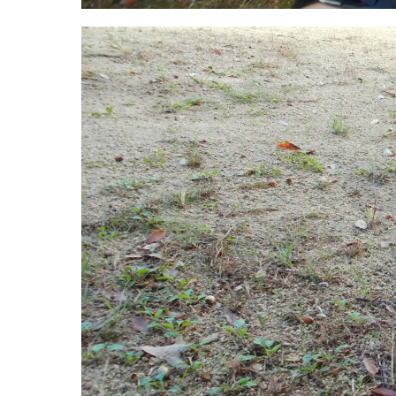
グループ施設・
関係先リンク
学校法⼈鴨⾕学園 鳳幼稚園
学校法⼈諏訪森学園 諏訪森幼稚園
⼤阪府私⽴幼稚園連盟
社会福祉法人野田福祉会