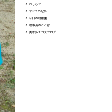
おしらせ
すべての記事
今日の幼稚園
理事長のことば
美木多チコスブログ
教職員募集
未就園児クラス
0歳親子登園［マカロンクラス ]
1歳・2歳親子登園［マリポサクラス ]
2歳児ひとり登園［ゆず組 ]