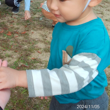
稚園
園児募集要項
育
美⽊多チコス
の理想
美⽊多チコスについて
美⽊多チコスブログ
ラソル ]