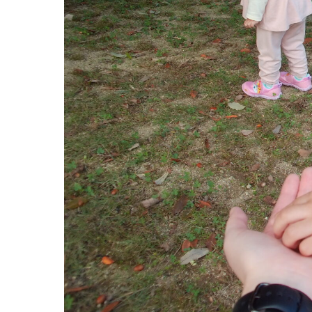
お知らせ
今日の幼
園のこと
教育と保
園舎案内
美⽊多幼稚園
安⼼・安全対策
園の1⽇
給⾷
年間⾏事
課外教室
預かり保育［ヒ
理事長のことば