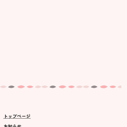
美⽊多幼稚園の理想
園の1⽇
年間⾏事
預かり保育［ヒラソル ]
美⽊多チコス
美⽊多チコスについて
美⽊多チコスブログ
未就園児クラス
0歳親子登園［マカロンクラス ]
1歳・2歳親子登園［マリポサクラ
トップページ
ス ]
2歳児ひとり登園［ゆず組 ]
お知らせ