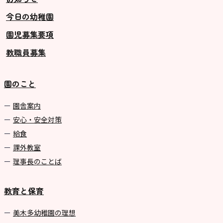
今日の幼稚園
グループ施設・
園児募集要項
関係先リンク
教職員募集
学校法⼈鴨⾕学園 鳳幼稚園
学校法⼈諏訪森学園 諏訪森幼稚
園のこと
園
⼤阪府私⽴幼稚園連盟
園舎案内
安心・安全対策
社会福祉法人野田福祉会
給食
課外教室
理事長のことば
教育と保育
美⽊多幼稚園の理想