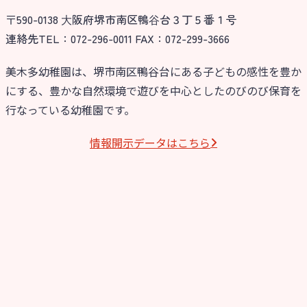
〒590-0138 ⼤阪府堺市南区鴨⾕台３丁５番１号
今日の幼稚園
連絡先TEL：072-296-0011 FAX：072-299-3666
園児募集要項
美木多幼稚園は、堺市南区鴨谷台にある子どもの感性を豊か
にする、豊かな自然環境で遊びを中心としたのびのび保育を
教職員募集
行なっている幼稚園です。
園のこと
情報開⽰データはこちら
園舎案内
安⼼・安全対策
給⾷
課外教室
理事長のことば
教育と保育