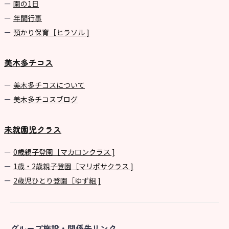
園の1⽇
年間⾏事
預かり保育［ヒラソル ]
美木多チコス
美⽊多チコスについて
美⽊多チコスブログ
未就園児クラス
0歳親子登園［マカロンクラス ]
1歳・2歳親子登園［マリポサクラス ]
2歳児ひとり登園［ゆず組 ]
グループ施設・関係先リンク