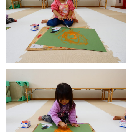
給⾷
課外教室
理事長のことば
教育と保育
美⽊多幼稚園の理想
園の1⽇
年間⾏事
預かり保育［ヒラソル ]
美⽊多チコス
美⽊多チコスについて
美⽊多チコスブログ