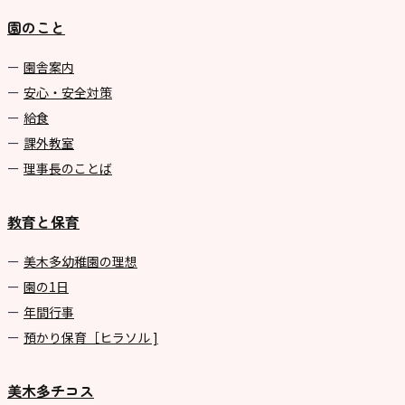
園のこと
園舎案内
安心・安全対策
給食
課外教室
理事長のことば
教育と保育
美⽊多幼稚園の理想
園の1⽇
年間⾏事
預かり保育［ヒラソル ]
美木多チコス