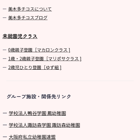
美⽊多チコスについて
美⽊多チコスブログ
未就園児クラス
0歳親子登園［マカロンクラス ]
1歳・2歳親子登園［マリポサクラス ]
2歳児ひとり登園［ゆず組 ]
グループ施設・関係先リンク
学校法⼈鴨⾕学園 鳳幼稚園
学校法⼈諏訪森学園 諏訪森幼稚園
⼤阪府私⽴幼稚園連盟