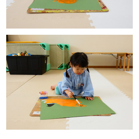
未就園児クラス
0歳親子登園［マカロンクラス ]
1歳・2歳親子登園［マリポサクラ
ス ]
2歳児ひとり登園［ゆず組 ]
グループ施設・
関係先リンク
学校法⼈鴨⾕学園 鳳幼稚園
学校法⼈諏訪森学園 諏訪森幼稚
園
⼤阪府私⽴幼稚園連盟
社会福祉法人野田福祉会