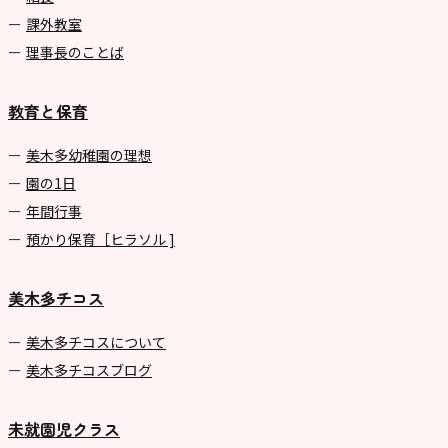
課外教室
理事長のことば
教育と保育
美⽊多幼稚園の理想
園の1⽇
年間⾏事
預かり保育［ヒラソル ]
美木多チコス
美⽊多チコスについて
美⽊多チコスブログ
未就園児クラス