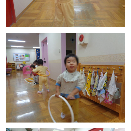
教職員募集
園のこと
園舎案内
安⼼・安全対策
給⾷
課外教室
理事長のことば
教育と保育
美⽊多幼稚園の理想
園の1⽇
年間⾏事
預かり保育［ヒラソル ]