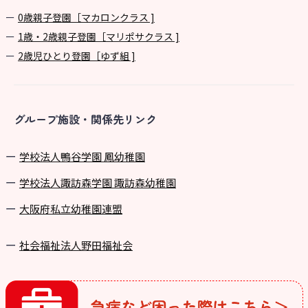
0歳親子登園［マカロンクラス ]
1歳・2歳親子登園［マリポサクラス ]
2歳児ひとり登園［ゆず組 ]
グループ施設・関係先リンク
学校法⼈鴨⾕学園 鳳幼稚園
学校法⼈諏訪森学園 諏訪森幼稚園
⼤阪府私⽴幼稚園連盟
社会福祉法人野田福祉会