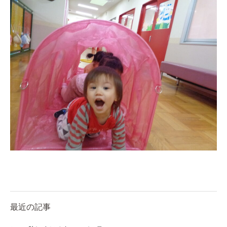
美⽊多チコス
美⽊多チコスについて
美⽊多チコスブログ
未就園児クラス
0歳親子登園［マカロンクラス ]
1歳・2歳親子登園［マリポサクラ
ス ]
2歳児ひとり登園［ゆず組 ]
グループ施設・
関係先リンク
最近の記事
学校法⼈鴨⾕学園 鳳幼稚園