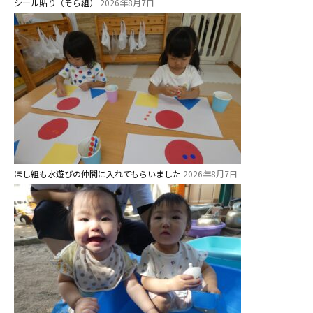
シール貼り（そら組）
2026年8月7日
学校法⼈諏訪森学園 諏訪森幼稚
園
⼤阪府私⽴幼稚園連盟
社会福祉法人野田福祉会
ほし組も水遊びの仲間に入れてもらいました
2026年8月7日