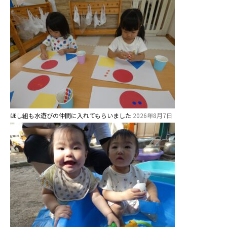
美⽊多チコス
美⽊多チコスについて
美⽊多チコスブログ
未就園児クラス
0歳親子登園［マカロンクラス ]
ほし組も水遊びの仲間に入れてもらいました
2026年8月7日
1歳・2歳親子登園［マリポサクラ
ス ]
2歳児ひとり登園［ゆず組 ]
グループ施設・
関係先リンク
学校法⼈鴨⾕学園 鳳幼稚園