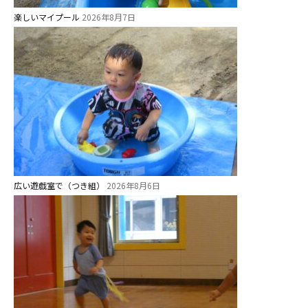
学校法⼈諏訪森学園 諏訪森幼稚
楽しいマイプール
2026年8月7日
園
⼤阪府私⽴幼稚園連盟
社会福祉法人野田福祉会
広い遊戯室で（つき組）
2026年8月6日