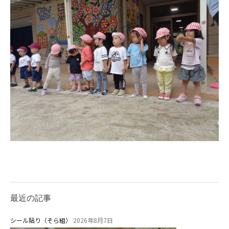
教職員募集
園のこと
園舎案内
安⼼・安全対策
給⾷
課外教室
理事長のことば
教育と保育
美⽊多幼稚園の理想
園の1⽇
最近の記事
年間⾏事
預かり保育［ヒラソル ]
シール貼り（そら組）
2026年8月7日