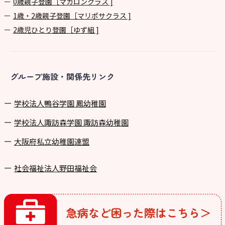
0歳親子登園［マカロンクラス ]
1歳・2歳親子登園［マリポサクラス ]
2歳児ひとり登園［ゆず組 ]
グループ施設・関係先リンク
学校法⼈鴨⾕学園 鳳幼稚園
学校法⼈諏訪森学園 諏訪森幼稚園
⼤阪府私⽴幼稚園連盟
社会福祉法人野田福祉会