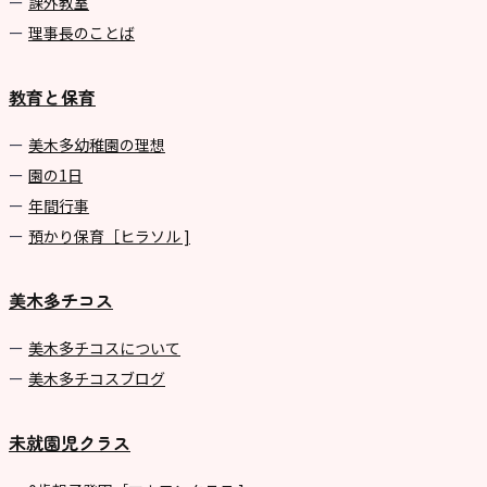
課外教室
理事長のことば
教育と保育
美⽊多幼稚園の理想
園の1⽇
年間⾏事
預かり保育［ヒラソル ]
美木多チコス
美⽊多チコスについて
美⽊多チコスブログ
未就園児クラス