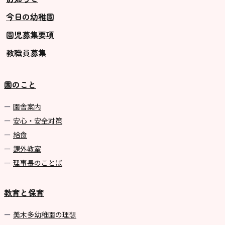
今日の幼稚園
グループ施設・
園児募集要項
関係先リンク
教職員募集
学校法⼈鴨⾕学園 鳳幼稚園
学校法⼈諏訪森学園 諏訪森幼稚
園のこと
園
⼤阪府私⽴幼稚園連盟
園舎案内
安心・安全対策
社会福祉法人野田福祉会
給食
課外教室
理事長のことば
教育と保育
美⽊多幼稚園の理想