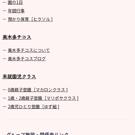
園の1⽇
年間⾏事
預かり保育［ヒラソル ]
美木多チコス
美⽊多チコスについて
美⽊多チコスブログ
未就園児クラス
0歳親子登園［マカロンクラス ]
1歳・2歳親子登園［マリポサクラス ]
2歳児ひとり登園［ゆず組 ]
グループ施設・関係先リンク