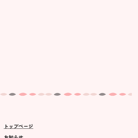
美⽊多幼稚園の理想
園の1⽇
年間⾏事
預かり保育［ヒラソル ]
美⽊多チコス
美⽊多チコスについて
美⽊多チコスブログ
未就園児クラス
0歳親子登園［マカロンクラス ]
1歳・2歳親子登園［マリポサクラ
トップページ
ス ]
2歳児ひとり登園［ゆず組 ]
お知らせ