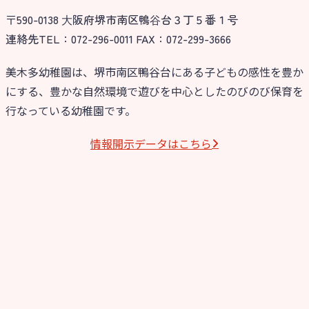
〒590-0138 ⼤阪府堺市南区鴨⾕台３丁５番１号
今日の幼稚園
連絡先TEL：072-296-0011 FAX：072-299-3666
園児募集要項
美木多幼稚園は、堺市南区鴨谷台にある子どもの感性を豊か
にする、豊かな自然環境で遊びを中心としたのびのび保育を
教職員募集
行なっている幼稚園です。
園のこと
情報開⽰データはこちら
園舎案内
安⼼・安全対策
給⾷
課外教室
理事長のことば
教育と保育