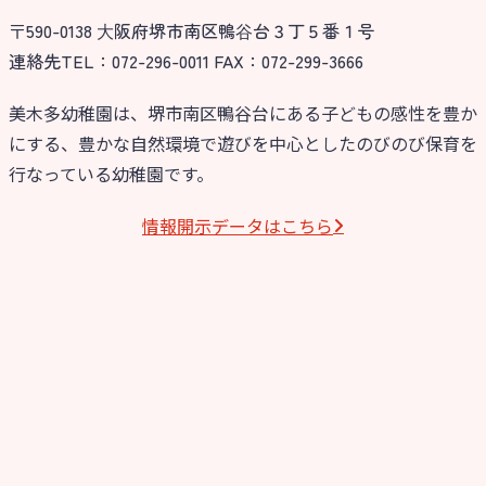
〒590-0138 ⼤阪府堺市南区鴨⾕台３丁５番１号
今日の幼稚園
連絡先TEL：072-296-0011 FAX：072-299-3666
園児募集要項
美木多幼稚園は、堺市南区鴨谷台にある子どもの感性を豊か
にする、豊かな自然環境で遊びを中心としたのびのび保育を
教職員募集
行なっている幼稚園です。
園のこと
情報開⽰データはこちら
園舎案内
安⼼・安全対策
給⾷
課外教室
理事長のことば
教育と保育