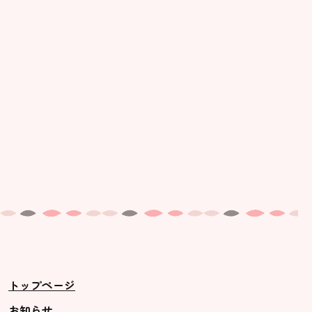
美⽊多幼稚園の理想
園の1⽇
年間⾏事
預かり保育［ヒラソル ]
美⽊多チコス
美⽊多チコスについて
美⽊多チコスブログ
未就園児クラス
0歳親子登園［マカロンクラス ]
1歳・2歳親子登園［マリポサクラ
トップページ
ス ]
2歳児ひとり登園［ゆず組 ]
お知らせ