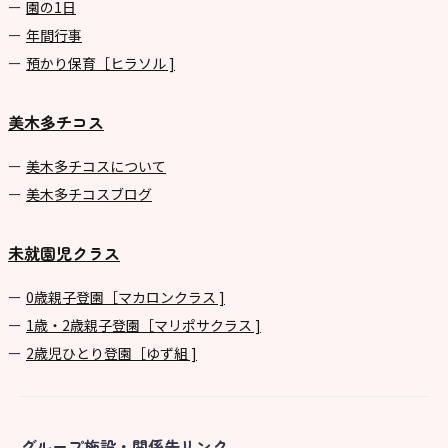
園の1⽇
年間⾏事
預かり保育［ヒラソル ]
美木多チコス
美⽊多チコスについて
美⽊多チコスブログ
未就園児クラス
0歳親子登園［マカロンクラス ]
1歳・2歳親子登園［マリポサクラス ]
2歳児ひとり登園［ゆず組 ]
グループ施設・関係先リンク