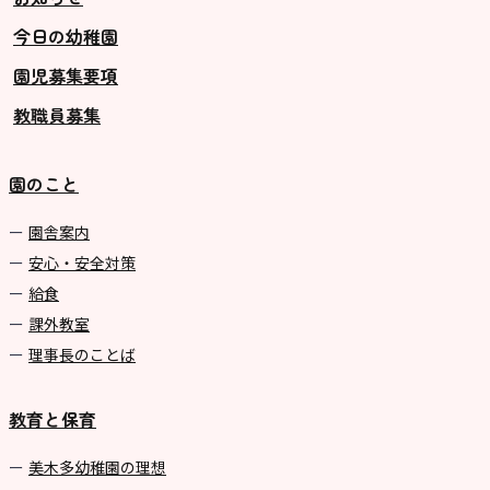
今日の幼稚園
グループ施設・
園児募集要項
関係先リンク
教職員募集
学校法⼈鴨⾕学園 鳳幼稚園
学校法⼈諏訪森学園 諏訪森幼稚
園のこと
園
⼤阪府私⽴幼稚園連盟
園舎案内
安心・安全対策
社会福祉法人野田福祉会
給食
課外教室
理事長のことば
教育と保育
美⽊多幼稚園の理想