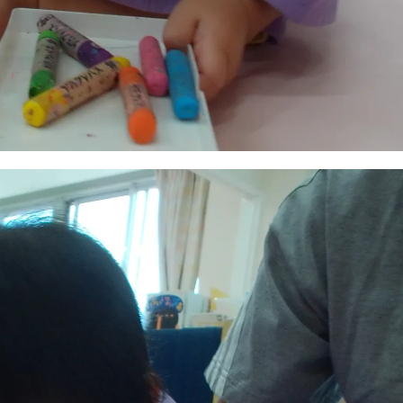
稚園
園児募集要項
育
美⽊多チコス
の理想
美⽊多チコスについて
美⽊多チコスブログ
ラソル ]