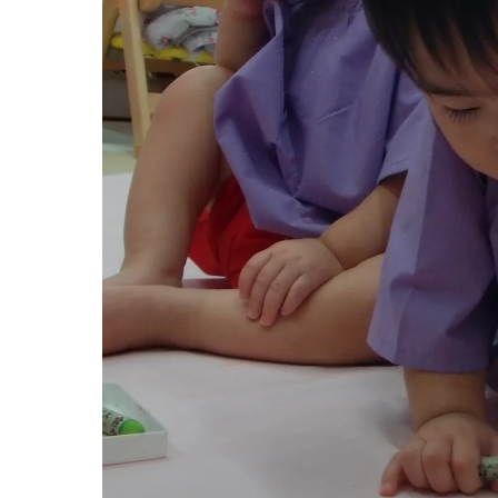
グループ施設・
関係先リンク
学校法⼈鴨⾕学園 鳳幼稚園
学校法⼈諏訪森学園 諏訪森幼稚園
⼤阪府私⽴幼稚園連盟
社会福祉法人野田福祉会