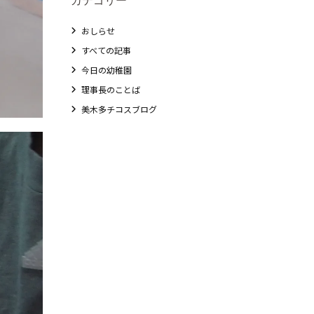
おしらせ
すべての記事
今日の幼稚園
理事長のことば
美木多チコスブログ
教職員募集
未就園児クラス
0歳親子登園［マカロンクラス ]
1歳・2歳親子登園［マリポサクラス ]
2歳児ひとり登園［ゆず組 ]