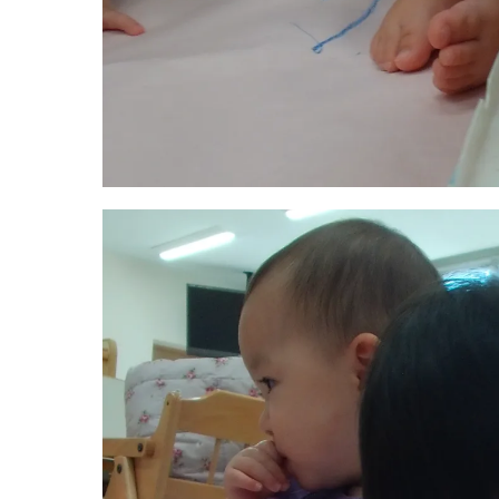
お知らせ
今日の幼
園のこと
教育と保
園舎案内
美⽊多幼稚園
安⼼・安全対策
園の1⽇
給⾷
年間⾏事
課外教室
預かり保育［ヒ
理事長のことば