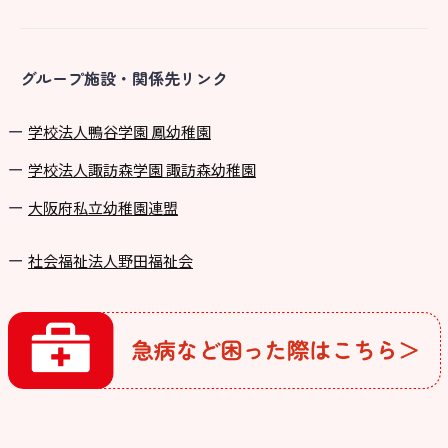
グループ施設・関係先リンク
学校法⼈鴨⾕学園 鳳幼稚園
学校法⼈諏訪森学園 諏訪森幼稚園
⼤阪府私⽴幼稚園連盟
社会福祉法人野田福祉会