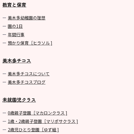
教育と保育
美⽊多幼稚園の理想
園の1⽇
年間⾏事
預かり保育［ヒラソル ]
美木多チコス
美⽊多チコスについて
美⽊多チコスブログ
未就園児クラス
0歳親子登園［マカロンクラス ]
1歳・2歳親子登園［マリポサクラス ]
2歳児ひとり登園［ゆず組 ]