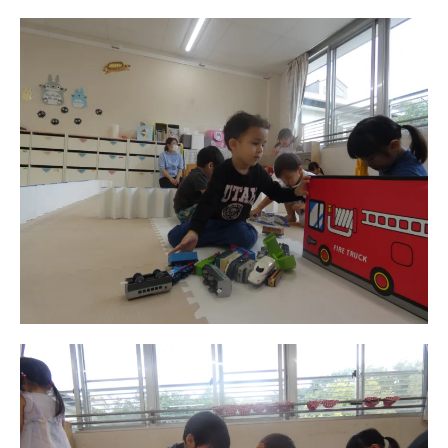
美⽊多チコス
美⽊多チコスについて
美⽊多チコスブログ
未就園児クラス
0歳親子登園［マカロンクラス ]
1歳・2歳親子登園［マリポサクラ
ス ]
2歳児ひとり登園［ゆず組 ]
グループ施設・
関係先リンク
学校法⼈鴨⾕学園 鳳幼稚園
学校法⼈諏訪森学園 諏訪森幼稚
園