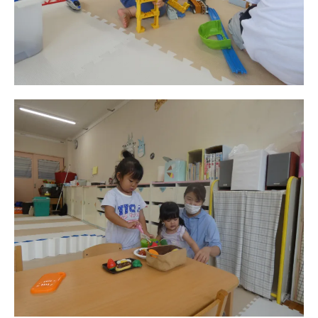
園のこと
園舎案内
安⼼・安全対策
給⾷
課外教室
理事長のことば
教育と保育
美⽊多幼稚園の理想
園の1⽇
年間⾏事
預かり保育［ヒラソル ]