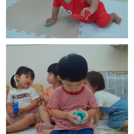
園の1⽇
年間⾏事
預かり保育［ヒラソル ]
美⽊多チコス
美⽊多チコスについて
美⽊多チコスブログ
未就園児クラス
0歳親子登園［マカロンクラス ]
1歳・2歳親子登園［マリポサクラ
ス ]
2歳児ひとり登園［ゆず組 ]
グループ施設・