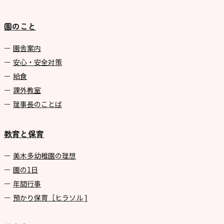
園のこと
園舎案内
安心・安全対策
給食
課外教室
理事長のことば
教育と保育
美⽊多幼稚園の理想
園の1⽇
年間⾏事
預かり保育［ヒラソル ]