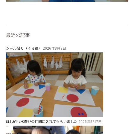
関係先リンク
学校法⼈鴨⾕学園 鳳幼稚園
学校法⼈諏訪森学園 諏訪森幼稚
最近の記事
園
⼤阪府私⽴幼稚園連盟
シール貼り（そら組）
2026年8月7日
社会福祉法人野田福祉会
ほし組も水遊びの仲間に入れてもらいました
2026年8月7日