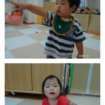
園児募集要項
教職員募集
園のこと
園舎案内
安⼼・安全対策
給⾷
課外教室
理事長のことば
教育と保育
美⽊多幼稚園の理想