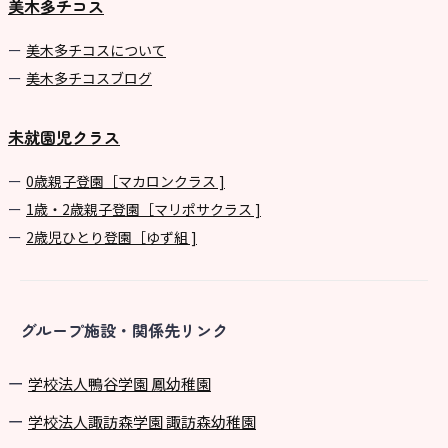
美木多チコス
美⽊多チコスについて
美⽊多チコスブログ
未就園児クラス
0歳親子登園［マカロンクラス ]
1歳・2歳親子登園［マリポサクラス ]
2歳児ひとり登園［ゆず組 ]
グループ施設・関係先リンク
学校法⼈鴨⾕学園 鳳幼稚園
学校法⼈諏訪森学園 諏訪森幼稚園