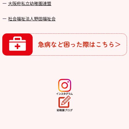
⼤阪府私⽴幼稚園連盟
社会福祉法人野田福祉会