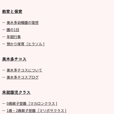
教育と保育
美⽊多幼稚園の理想
園の1⽇
年間⾏事
預かり保育［ヒラソル ]
美木多チコス
美⽊多チコスについて
美⽊多チコスブログ
未就園児クラス
0歳親子登園［マカロンクラス ]
1歳・2歳親子登園［マリポサクラス ]