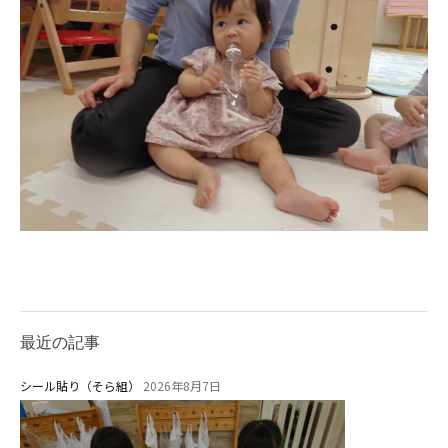
お知らせ
今日の幼稚園
園児募集要項
教職員募集
園のこと
園舎案内
安⼼・安全対策
最近の記事
給⾷
シール貼り（そら組）
2026年8月7日
課外教室
理事長のことば