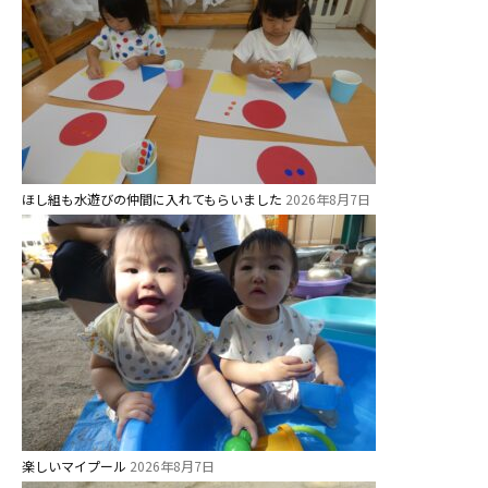
教育と保育
美⽊多幼稚園の理想
園の1⽇
年間⾏事
預かり保育［ヒラソル ]
ほし組も水遊びの仲間に入れてもらいました
2026年8月7日
美⽊多チコス
美⽊多チコスについて
美⽊多チコスブログ
未就園児クラス
0歳親子登園［マカロンクラス ]
楽しいマイプール
2026年8月7日
1歳・2歳親子登園［マリポサクラ