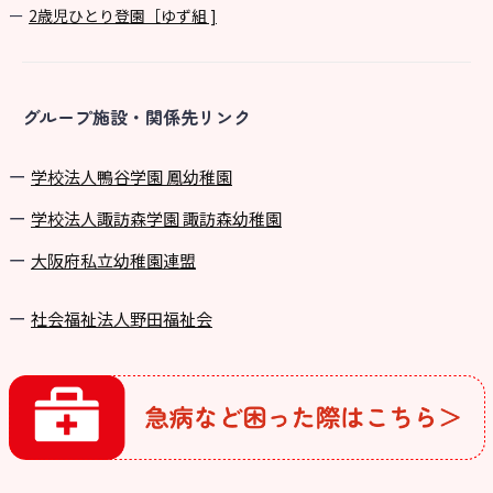
2歳児ひとり登園［ゆず組 ]
グループ施設・関係先リンク
学校法⼈鴨⾕学園 鳳幼稚園
学校法⼈諏訪森学園 諏訪森幼稚園
⼤阪府私⽴幼稚園連盟
社会福祉法人野田福祉会