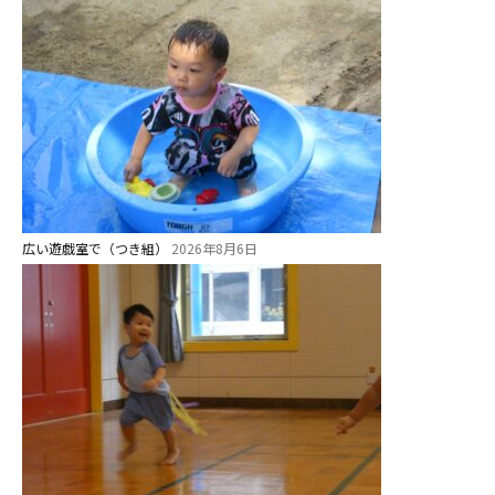
ス ]
2歳児ひとり登園［ゆず組 ]
グループ施設・
関係先リンク
学校法⼈鴨⾕学園 鳳幼稚園
学校法⼈諏訪森学園 諏訪森幼稚
広い遊戯室で（つき組）
2026年8月6日
園
⼤阪府私⽴幼稚園連盟
社会福祉法人野田福祉会