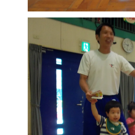
グループ施設・
関係先リンク
学校法⼈鴨⾕学園 鳳幼稚園
学校法⼈諏訪森学園 諏訪森幼稚園
⼤阪府私⽴幼稚園連盟
社会福祉法人野田福祉会