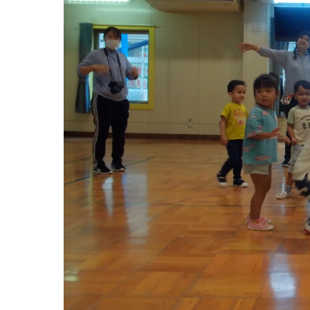
お知らせ
今日の幼
園のこと
教育と保
園舎案内
美⽊多幼稚園
安⼼・安全対策
園の1⽇
給⾷
年間⾏事
課外教室
預かり保育［ヒ
理事長のことば