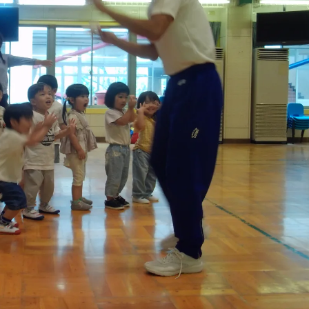
稚園
園児募集要項
育
美⽊多チコス
の理想
美⽊多チコスについて
美⽊多チコスブログ
ラソル ]