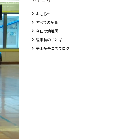
おしらせ
すべての記事
今日の幼稚園
理事長のことば
美木多チコスブログ
教職員募集
未就園児クラス
0歳親子登園［マカロンクラス ]
1歳・2歳親子登園［マリポサクラス ]
2歳児ひとり登園［ゆず組 ]