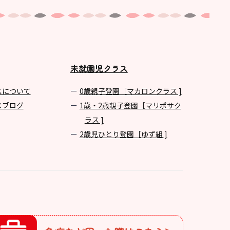
未就園児クラス
スについて
0歳親子登園［マカロンクラス ]
スブログ
1歳・2歳親子登園［マリポサク
ラス ]
2歳児ひとり登園［ゆず組 ]