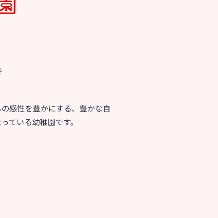
育
美⽊多チコス
の理想
美⽊多チコスについて
美⽊多チコスブログ
号
ラソル ]
もの感性を豊かにする、豊かな自
なっている幼稚園です。