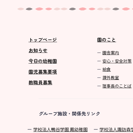
トップページ
園のこと
お知らせ
園舎案内
今日の幼稚園
安心・安全対策
給食
園児募集要項
課外教室
教職員募集
理事長のことば
グループ施設・関係先リンク
学校法⼈鴨⾕学園 鳳幼稚園
学校法⼈諏訪森