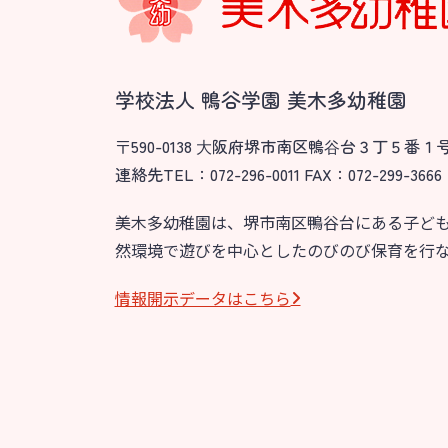
園のこと
教育と保
園舎案内
美⽊多幼稚園
安⼼・安全対策
園の1⽇
学校法人 鴨谷学園 美木多幼稚園
給⾷
年間⾏事
〒590-0138 ⼤阪府堺市南区鴨⾕台３丁５番１
課外教室
預かり保育［ヒ
連絡先TEL：072-296-0011 FAX：072-299-3666
理事長のことば
美木多幼稚園は、堺市南区鴨谷台にある子ど
然環境で遊びを中心としたのびのび保育を行
グループ施設・
関係先リンク
情報開⽰データはこちら
学校法⼈鴨⾕学園 鳳幼稚園
学校法⼈諏訪森学園 諏訪森幼稚園
⼤阪府私⽴幼稚園連盟
社会福祉法人野田福祉会