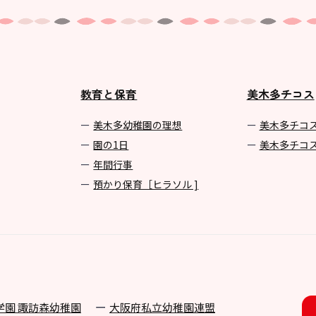
教育と保育
美木多チコス
美⽊多幼稚園の理想
美⽊多チコ
園の1⽇
美⽊多チコ
年間⾏事
預かり保育［ヒラソル ]
学園 諏訪森幼稚園
⼤阪府私⽴幼稚園連盟