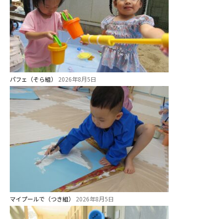
グループ施設・
関係先リンク
学校法⼈鴨⾕学園 鳳幼稚園
学校法⼈諏訪森学園 諏訪森幼稚
パフェ（そら組）
2026年8月5日
園
⼤阪府私⽴幼稚園連盟
社会福祉法人野田福祉会
マイプールで（つき組）
2026年8月5日