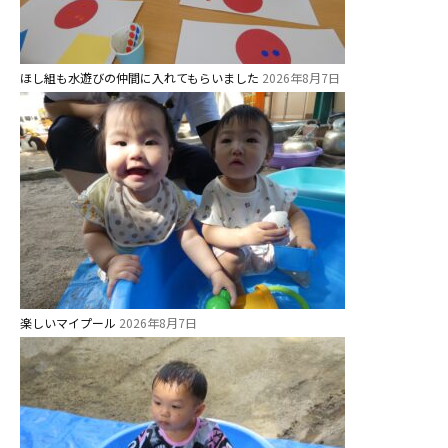
今日の幼稚園
ほし組も水遊びの仲間に入れてもらいました
2026年8月7日
園児募集要項
教職員募集
園のこと
園舎案内
安⼼・安全対策
給⾷
楽しいマイプール
2026年8月7日
課外教室
理事長のことば
教育と保育