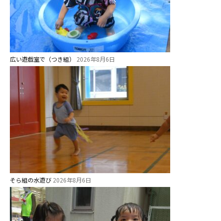
美⽊多幼稚園の理想
園の1⽇
年間⾏事
広い遊戯室で（つき組）
2026年8月6日
預かり保育［ヒラソル ]
美⽊多チコス
美⽊多チコスについて
美⽊多チコスブログ
未就園児クラス
0歳親子登園［マカロンクラス ]
そら組の水遊び
2026年8月6日
1歳・2歳親子登園［マリポサクラ
ス ]
2歳児ひとり登園［ゆず組 ]