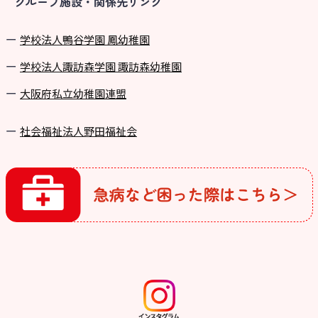
グループ施設・関係先リンク
学校法⼈鴨⾕学園 鳳幼稚園
学校法⼈諏訪森学園 諏訪森幼稚園
⼤阪府私⽴幼稚園連盟
社会福祉法人野田福祉会