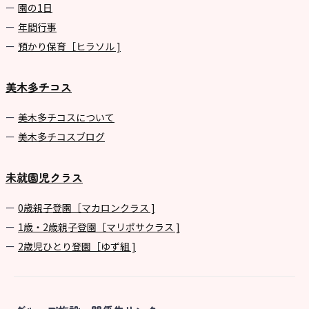
園の1⽇
年間⾏事
預かり保育［ヒラソル ]
美木多チコス
美⽊多チコスについて
美⽊多チコスブログ
未就園児クラス
0歳親子登園［マカロンクラス ]
1歳・2歳親子登園［マリポサクラス ]
2歳児ひとり登園［ゆず組 ]