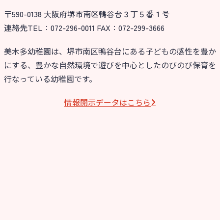
〒590-0138 ⼤阪府堺市南区鴨⾕台３丁５番１号
今日の幼稚園
連絡先TEL：072-296-0011 FAX：072-299-3666
園児募集要項
美木多幼稚園は、堺市南区鴨谷台にある子どもの感性を豊か
にする、豊かな自然環境で遊びを中心としたのびのび保育を
教職員募集
行なっている幼稚園です。
園のこと
情報開⽰データはこちら
園舎案内
安⼼・安全対策
給⾷
課外教室
理事長のことば
教育と保育