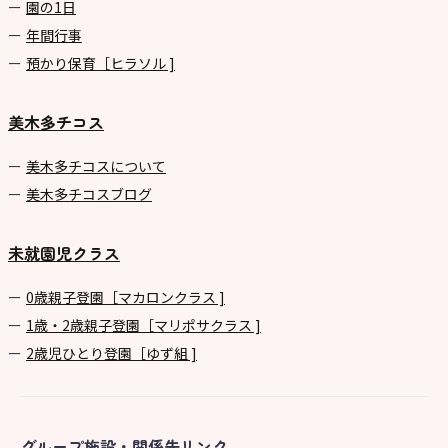
園の1⽇
年間⾏事
預かり保育［ヒラソル ]
美木多チコス
美⽊多チコスについて
美⽊多チコスブログ
未就園児クラス
0歳親子登園［マカロンクラス ]
1歳・2歳親子登園［マリポサクラス ]
2歳児ひとり登園［ゆず組 ]
グループ施設・関係先リンク