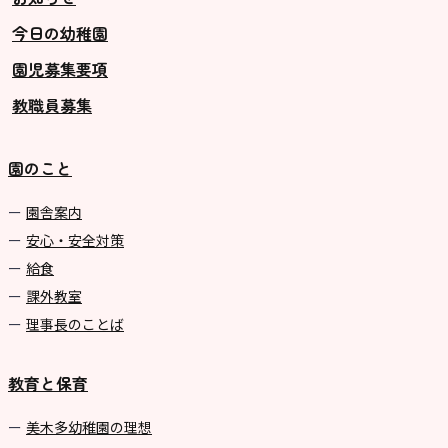
今日の幼稚園
グループ施設・
園児募集要項
関係先リンク
教職員募集
学校法⼈鴨⾕学園 鳳幼稚園
学校法⼈諏訪森学園 諏訪森幼稚
園のこと
園
⼤阪府私⽴幼稚園連盟
園舎案内
安心・安全対策
社会福祉法人野田福祉会
給食
課外教室
理事長のことば
教育と保育
美⽊多幼稚園の理想