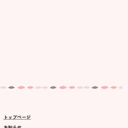
美⽊多幼稚園の理想
園の1⽇
年間⾏事
預かり保育［ヒラソル ]
美⽊多チコス
美⽊多チコスについて
美⽊多チコスブログ
未就園児クラス
0歳親子登園［マカロンクラス ]
1歳・2歳親子登園［マリポサクラ
トップページ
ス ]
2歳児ひとり登園［ゆず組 ]
お知らせ