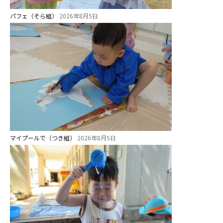
年間⾏事
パフェ（そら組）
2026年8月5日
預かり保育［ヒラソル ]
美⽊多チコス
美⽊多チコスについて
美⽊多チコスブログ
未就園児クラス
マイプールで（つき組）
2026年8月5日
0歳親子登園［マカロンクラス ]
1歳・2歳親子登園［マリポサクラ
ス ]
2歳児ひとり登園［ゆず組 ]
グループ施設・