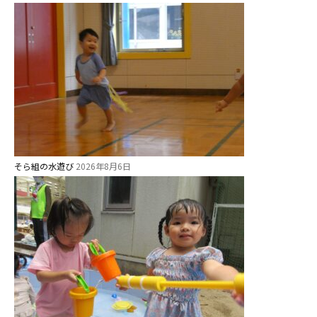
園児募集要項
教職員募集
園のこと
園舎案内
安⼼・安全対策
そら組の水遊び
2026年8月6日
給⾷
課外教室
理事長のことば
教育と保育
美⽊多幼稚園の理想
園の1⽇