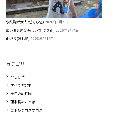
関係先リンク
学校法⼈鴨⾕学園 鳳幼稚園
水鉄砲が大人気(そら組)
2026年8月4日
学校法⼈諏訪森学園 諏訪森幼稚
広いお部屋は楽しいな(つき組)
2026年8月4日
園
山登り(ほし組)
2026年8月4日
⼤阪府私⽴幼稚園連盟
社会福祉法人野田福祉会
カテゴリー
おしらせ
すべての記事
今日の幼稚園
理事長のことば
美木多チコスブログ