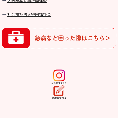
⼤阪府私⽴幼稚園連盟
社会福祉法人野田福祉会