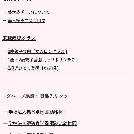
美⽊多チコスについて
美⽊多チコスブログ
未就園児クラス
0歳親子登園［マカロンクラス ]
1歳・2歳親子登園［マリポサクラス ]
2歳児ひとり登園［ゆず組 ]
グループ施設・関係先リンク
学校法⼈鴨⾕学園 鳳幼稚園
学校法⼈諏訪森学園 諏訪森幼稚園