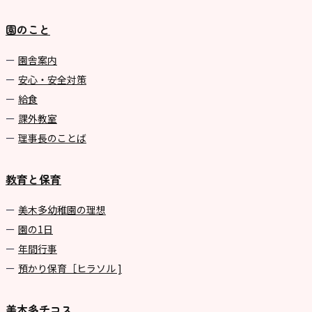
園のこと
園舎案内
安心・安全対策
給食
課外教室
理事長のことば
教育と保育
美⽊多幼稚園の理想
園の1⽇
年間⾏事
預かり保育［ヒラソル ]
美木多チコス