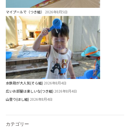
⼤阪府私⽴幼稚園連盟
マイプールで（つき組）
2026年8月5日
社会福祉法人野田福祉会
水鉄砲が大人気(そら組)
2026年8月4日
広いお部屋は楽しいな(つき組)
2026年8月4日
山登り(ほし組)
2026年8月4日
カテゴリー