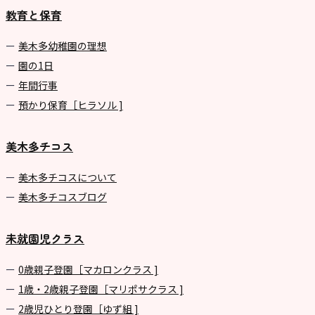
教育と保育
美⽊多幼稚園の理想
園の1⽇
年間⾏事
預かり保育［ヒラソル ]
美木多チコス
美⽊多チコスについて
美⽊多チコスブログ
未就園児クラス
0歳親子登園［マカロンクラス ]
1歳・2歳親子登園［マリポサクラス ]
2歳児ひとり登園［ゆず組 ]