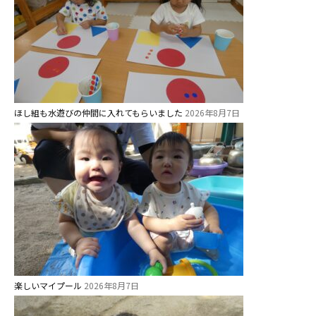
ほし組も水遊びの仲間に入れてもらいました
2026年8月7日
お知らせ
今日の幼稚園
園児募集要項
楽しいマイプール
2026年8月7日
教職員募集