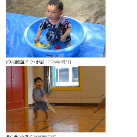
園のこと
園舎案内
安⼼・安全対策
給⾷
課外教室
理事長のことば
広い遊戯室で（つき組）
2026年8月6日
教育と保育
美⽊多幼稚園の理想
園の1⽇
年間⾏事
預かり保育［ヒラソル ]
そら組の水遊び
2026年8月6日