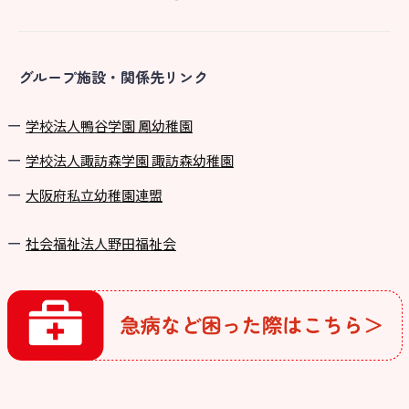
グループ施設・関係先リンク
学校法⼈鴨⾕学園 鳳幼稚園
学校法⼈諏訪森学園 諏訪森幼稚園
⼤阪府私⽴幼稚園連盟
社会福祉法人野田福祉会