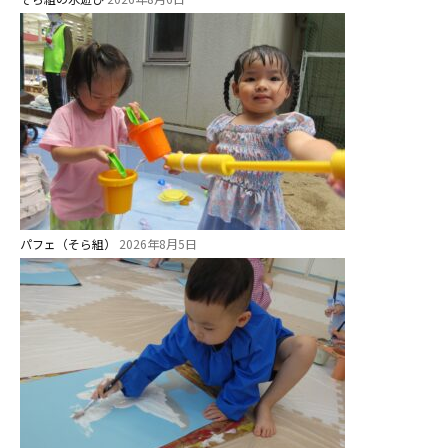
美⽊多チコス
美⽊多チコスについて
美⽊多チコスブログ
未就園児クラス
0歳親子登園［マカロンクラス ]
1歳・2歳親子登園［マリポサクラ
ス ]
パフェ（そら組）
2026年8月5日
2歳児ひとり登園［ゆず組 ]
グループ施設・
関係先リンク
学校法⼈鴨⾕学園 鳳幼稚園
学校法⼈諏訪森学園 諏訪森幼稚
園