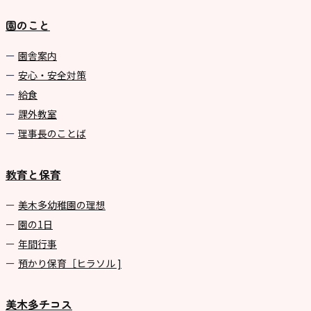
園のこと
園舎案内
安心・安全対策
給食
課外教室
理事長のことば
教育と保育
美⽊多幼稚園の理想
園の1⽇
年間⾏事
預かり保育［ヒラソル ]
美木多チコス