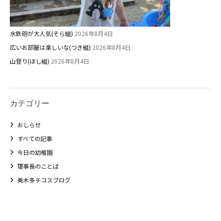
未就園児クラス
0歳親子登園［マカロンクラス ]
水鉄砲が大人気(そら組)
2026年8月4日
広いお部屋は楽しいな(つき組)
2026年8月4日
1歳・2歳親子登園［マリポサクラ
ス ]
山登り(ほし組)
2026年8月4日
2歳児ひとり登園［ゆず組 ]
カテゴリー
グループ施設・
関係先リンク
おしらせ
すべての記事
学校法⼈鴨⾕学園 鳳幼稚園
今日の幼稚園
学校法⼈諏訪森学園 諏訪森幼稚
園
理事長のことば
美木多チコスブログ
⼤阪府私⽴幼稚園連盟
社会福祉法人野田福祉会