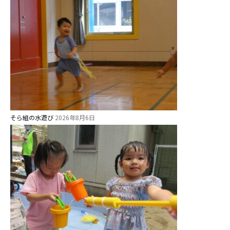
お知らせ
今日の幼稚園
そら組の水遊び
2026年8月6日
園児募集要項
教職員募集
園のこと
園舎案内
安⼼・安全対策