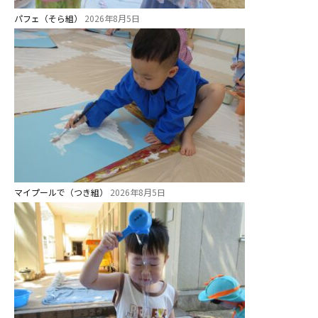
給⾷
パフェ（そら組）
2026年8月5日
課外教室
理事長のことば
教育と保育
美⽊多幼稚園の理想
園の1⽇
年間⾏事
マイプールで（つき組）
2026年8月5日
預かり保育［ヒラソル ]
美⽊多チコス
美⽊多チコスについて
美⽊多チコスブログ