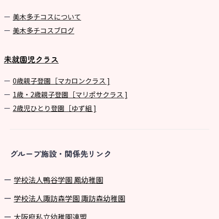
美⽊多チコスについて
美⽊多チコスブログ
未就園児クラス
0歳親子登園［マカロンクラス ]
1歳・2歳親子登園［マリポサクラス ]
2歳児ひとり登園［ゆず組 ]
グループ施設・関係先リンク
学校法⼈鴨⾕学園 鳳幼稚園
学校法⼈諏訪森学園 諏訪森幼稚園
⼤阪府私⽴幼稚園連盟