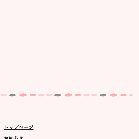
美⽊多幼稚園の理想
園の1⽇
年間⾏事
預かり保育［ヒラソル ]
美⽊多チコス
美⽊多チコスについて
美⽊多チコスブログ
未就園児クラス
0歳親子登園［マカロンクラス ]
1歳・2歳親子登園［マリポサクラ
トップページ
ス ]
2歳児ひとり登園［ゆず組 ]
お知らせ