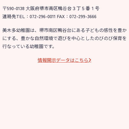
〒590-0138 ⼤阪府堺市南区鴨⾕台３丁５番１号
今日の幼稚園
連絡先TEL：072-296-0011 FAX：072-299-3666
園児募集要項
美木多幼稚園は、堺市南区鴨谷台にある子どもの感性を豊か
にする、豊かな自然環境で遊びを中心としたのびのび保育を
教職員募集
行なっている幼稚園です。
園のこと
情報開⽰データはこちら
園舎案内
安⼼・安全対策
給⾷
課外教室
理事長のことば
教育と保育