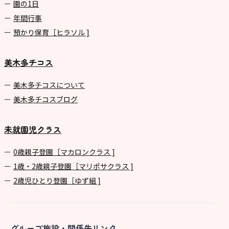
園の1⽇
年間⾏事
預かり保育［ヒラソル ]
美木多チコス
美⽊多チコスについて
美⽊多チコスブログ
未就園児クラス
0歳親子登園［マカロンクラス ]
1歳・2歳親子登園［マリポサクラス ]
2歳児ひとり登園［ゆず組 ]
グループ施設・関係先リンク