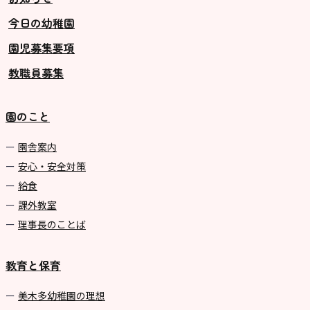
今日の幼稚園
グループ施設・
園児募集要項
関係先リンク
教職員募集
学校法⼈鴨⾕学園 鳳幼稚園
学校法⼈諏訪森学園 諏訪森幼稚
園のこと
園
⼤阪府私⽴幼稚園連盟
園舎案内
安心・安全対策
社会福祉法人野田福祉会
給食
課外教室
理事長のことば
教育と保育
美⽊多幼稚園の理想