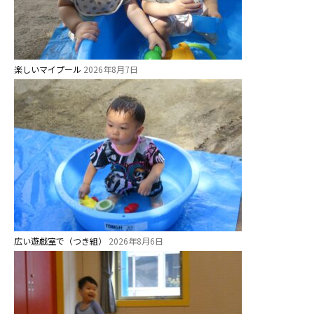
学校法⼈鴨⾕学園 鳳幼稚園
学校法⼈諏訪森学園 諏訪森幼稚
園
楽しいマイプール
⼤阪府私⽴幼稚園連盟
2026年8月7日
社会福祉法人野田福祉会
広い遊戯室で（つき組）
2026年8月6日