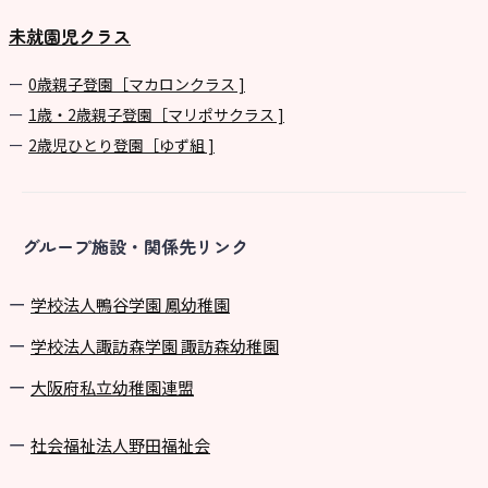
未就園児クラス
0歳親子登園［マカロンクラス ]
1歳・2歳親子登園［マリポサクラス ]
2歳児ひとり登園［ゆず組 ]
グループ施設・関係先リンク
学校法⼈鴨⾕学園 鳳幼稚園
学校法⼈諏訪森学園 諏訪森幼稚園
⼤阪府私⽴幼稚園連盟
社会福祉法人野田福祉会