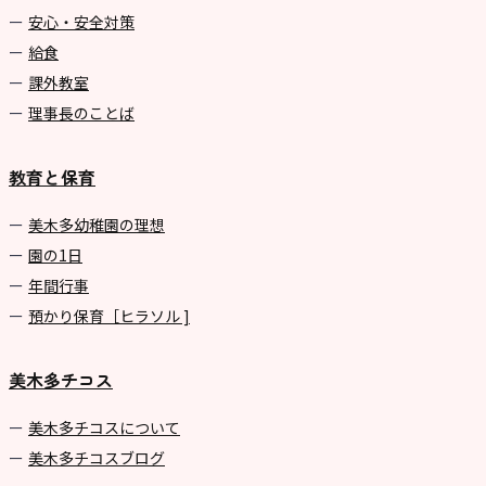
安心・安全対策
給食
課外教室
理事長のことば
教育と保育
美⽊多幼稚園の理想
園の1⽇
年間⾏事
預かり保育［ヒラソル ]
美木多チコス
美⽊多チコスについて
美⽊多チコスブログ