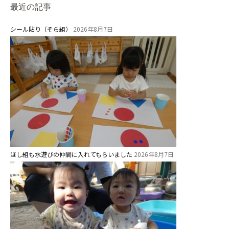
最近の記事
預かり保育［ヒラソル ]
シール貼り（そら組）
2026年8月7日
美⽊多チコス
美⽊多チコスについて
美⽊多チコスブログ
未就園児クラス
0歳親子登園［マカロンクラス ]
1歳・2歳親子登園［マリポサクラ
ス ]
ほし組も水遊びの仲間に入れてもらいました
2026年8月7日
2歳児ひとり登園［ゆず組 ]
グループ施設・
関係先リンク