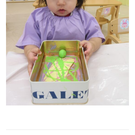
教職員募集
園のこと
園舎案内
安⼼・安全対策
給⾷
課外教室
理事長のことば
教育と保育
美⽊多幼稚園の理想
園の1⽇
年間⾏事