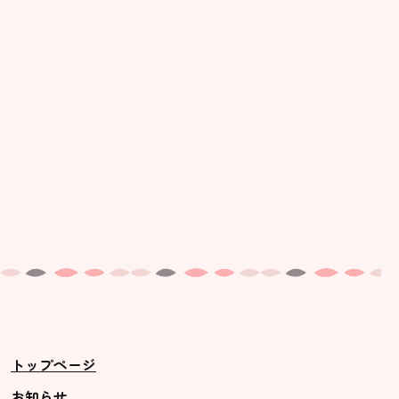
美⽊多幼稚園の理想
園の1⽇
年間⾏事
預かり保育［ヒラソル ]
美⽊多チコス
美⽊多チコスについて
美⽊多チコスブログ
未就園児クラス
0歳親子登園［マカロンクラス ]
1歳・2歳親子登園［マリポサクラ
トップページ
ス ]
2歳児ひとり登園［ゆず組 ]
お知らせ