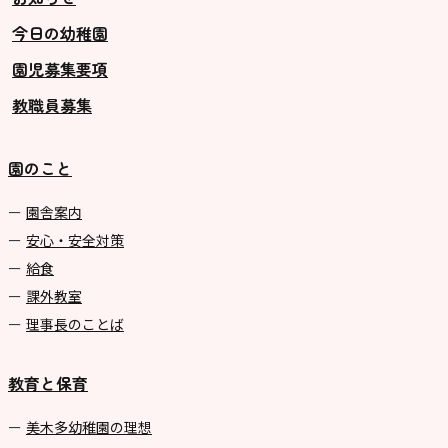
今日の幼稚園
グループ施設・
園児募集要項
関係先リンク
教職員募集
学校法⼈鴨⾕学園 鳳幼稚園
学校法⼈諏訪森学園 諏訪森幼稚
園のこと
園
⼤阪府私⽴幼稚園連盟
園舎案内
安心・安全対策
社会福祉法人野田福祉会
給食
課外教室
理事長のことば
教育と保育
美⽊多幼稚園の理想