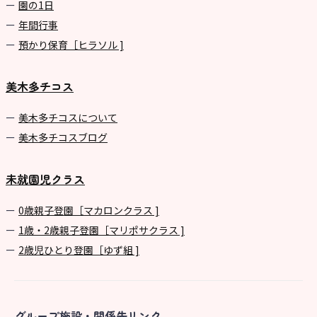
園の1⽇
年間⾏事
預かり保育［ヒラソル ]
美木多チコス
美⽊多チコスについて
美⽊多チコスブログ
未就園児クラス
0歳親子登園［マカロンクラス ]
1歳・2歳親子登園［マリポサクラス ]
2歳児ひとり登園［ゆず組 ]
グループ施設・関係先リンク