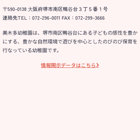
〒590-0138 ⼤阪府堺市南区鴨⾕台３丁５番１号
今日の幼稚園
連絡先TEL：072-296-0011 FAX：072-299-3666
園児募集要項
美木多幼稚園は、堺市南区鴨谷台にある子どもの感性を豊か
にする、豊かな自然環境で遊びを中心としたのびのび保育を
教職員募集
行なっている幼稚園です。
園のこと
情報開⽰データはこちら
園舎案内
安⼼・安全対策
給⾷
課外教室
理事長のことば
教育と保育