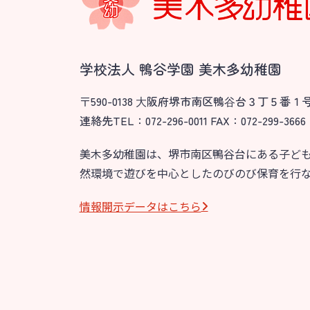
園のこと
教育と保
園舎案内
美⽊多幼稚園
安⼼・安全対策
園の1⽇
学校法人 鴨谷学園 美木多幼稚園
給⾷
年間⾏事
〒590-0138 ⼤阪府堺市南区鴨⾕台３丁５番１
課外教室
預かり保育［ヒ
連絡先TEL：072-296-0011 FAX：072-299-3666
理事長のことば
美木多幼稚園は、堺市南区鴨谷台にある子ど
然環境で遊びを中心としたのびのび保育を行
グループ施設・
関係先リンク
情報開⽰データはこちら
学校法⼈鴨⾕学園 鳳幼稚園
学校法⼈諏訪森学園 諏訪森幼稚園
⼤阪府私⽴幼稚園連盟
社会福祉法人野田福祉会