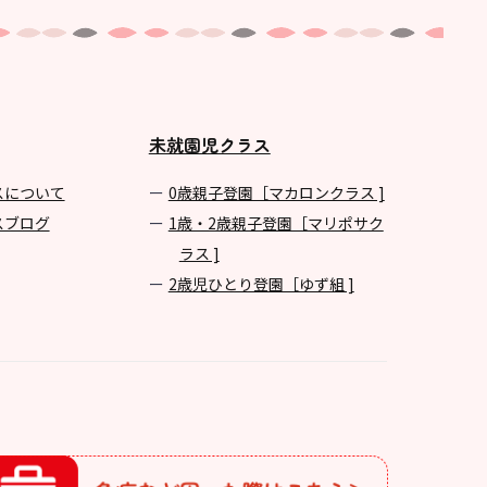
未就園児クラス
スについて
0歳親子登園［マカロンクラス ]
スブログ
1歳・2歳親子登園［マリポサク
ラス ]
2歳児ひとり登園［ゆず組 ]