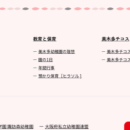
教育と保育
美木多チコス
美⽊多幼稚園の理想
美⽊多チコ
園の1⽇
美⽊多チコ
年間⾏事
預かり保育［ヒラソル ]
学園 諏訪森幼稚園
⼤阪府私⽴幼稚園連盟