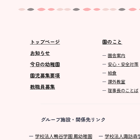
トップページ
園のこと
お知らせ
園舎案内
今日の幼稚園
安心・安全対策
給食
園児募集要項
課外教室
教職員募集
理事長のことば
グループ施設・関係先リンク
学校法⼈鴨⾕学園 鳳幼稚園
学校法⼈諏訪森