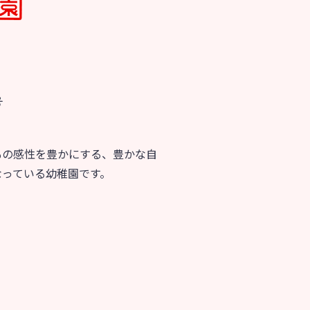
育
美⽊多チコス
の理想
美⽊多チコスについて
美⽊多チコスブログ
号
ラソル ]
もの感性を豊かにする、豊かな自
なっている幼稚園です。