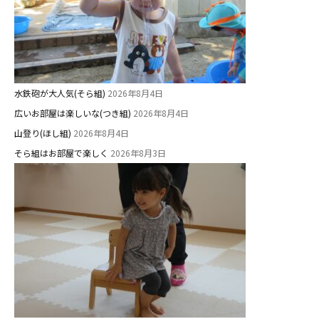
学校法⼈鴨⾕学園 鳳幼稚園
学校法⼈諏訪森学園 諏訪森幼稚
園
⼤阪府私⽴幼稚園連盟
社会福祉法人野田福祉会
水鉄砲が大人気(そら組)
2026年8月4日
広いお部屋は楽しいな(つき組)
2026年8月4日
山登り(ほし組)
2026年8月4日
そら組はお部屋で楽しく
2026年8月3日