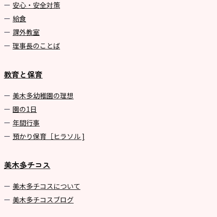
安心・安全対策
給食
課外教室
理事長のことば
教育と保育
美⽊多幼稚園の理想
園の1⽇
年間⾏事
預かり保育［ヒラソル ]
美木多チコス
美⽊多チコスについて
美⽊多チコスブログ