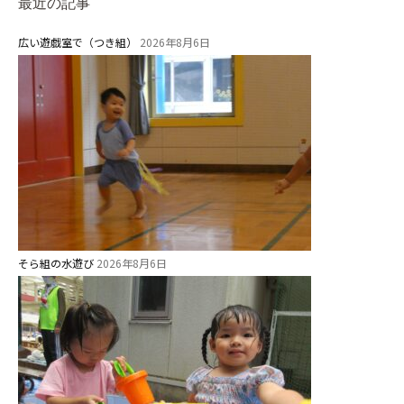
最近の記事
教職員募集
広い遊戯室で（つき組）
2026年8月6日
園のこと
園舎案内
安⼼・安全対策
給⾷
課外教室
理事長のことば
そら組の水遊び
2026年8月6日
教育と保育
美⽊多幼稚園の理想
園の1⽇
年間⾏事