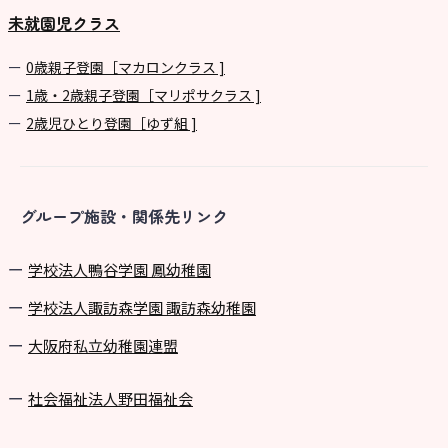
未就園児クラス
0歳親子登園［マカロンクラス ]
1歳・2歳親子登園［マリポサクラス ]
2歳児ひとり登園［ゆず組 ]
グループ施設・関係先リンク
学校法⼈鴨⾕学園 鳳幼稚園
学校法⼈諏訪森学園 諏訪森幼稚園
⼤阪府私⽴幼稚園連盟
社会福祉法人野田福祉会