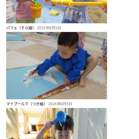
預かり保育［ヒラソル ]
美⽊多チコス
パフェ（そら組）
2026年8月5日
美⽊多チコスについて
美⽊多チコスブログ
未就園児クラス
0歳親子登園［マカロンクラス ]
1歳・2歳親子登園［マリポサクラ
ス ]
2歳児ひとり登園［ゆず組 ]
マイプールで（つき組）
2026年8月5日
グループ施設・
関係先リンク