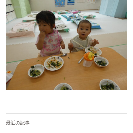
0歳親子登園［マカロンクラス ]
1歳・2歳親子登園［マリポサクラ
ス ]
2歳児ひとり登園［ゆず組 ]
グループ施設・
関係先リンク
学校法⼈鴨⾕学園 鳳幼稚園
学校法⼈諏訪森学園 諏訪森幼稚
園
⼤阪府私⽴幼稚園連盟
社会福祉法人野田福祉会
最近の記事