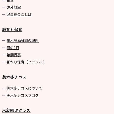
給食
課外教室
理事長のことば
教育と保育
美⽊多幼稚園の理想
園の1⽇
年間⾏事
預かり保育［ヒラソル ]
美木多チコス
美⽊多チコスについて
美⽊多チコスブログ
未就園児クラス