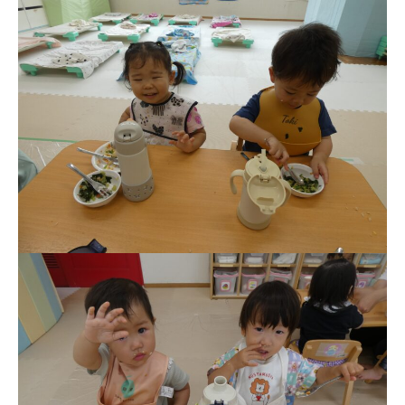
お知らせ
今日の幼稚園
園児募集要項
教職員募集
園のこと
園舎案内
安⼼・安全対策
給⾷
課外教室