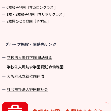
0歳親子登園［マカロンクラス ]
1歳・2歳親子登園［マリポサクラス ]
2歳児ひとり登園［ゆず組 ]
グループ施設・関係先リンク
学校法⼈鴨⾕学園 鳳幼稚園
学校法⼈諏訪森学園 諏訪森幼稚園
⼤阪府私⽴幼稚園連盟
社会福祉法人野田福祉会