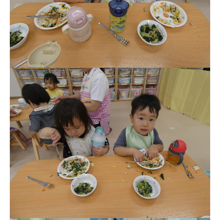
理事長のことば
教育と保育
美⽊多幼稚園の理想
園の1⽇
年間⾏事
預かり保育［ヒラソル ]
美⽊多チコス
美⽊多チコスについて
美⽊多チコスブログ
未就園児クラス