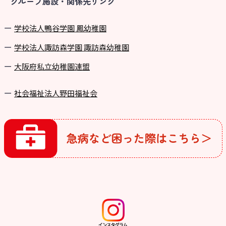
グループ施設・関係先リンク
学校法⼈鴨⾕学園 鳳幼稚園
学校法⼈諏訪森学園 諏訪森幼稚園
⼤阪府私⽴幼稚園連盟
社会福祉法人野田福祉会