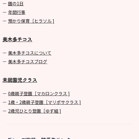
園の1⽇
年間⾏事
預かり保育［ヒラソル ]
美木多チコス
美⽊多チコスについて
美⽊多チコスブログ
未就園児クラス
0歳親子登園［マカロンクラス ]
1歳・2歳親子登園［マリポサクラス ]
2歳児ひとり登園［ゆず組 ]