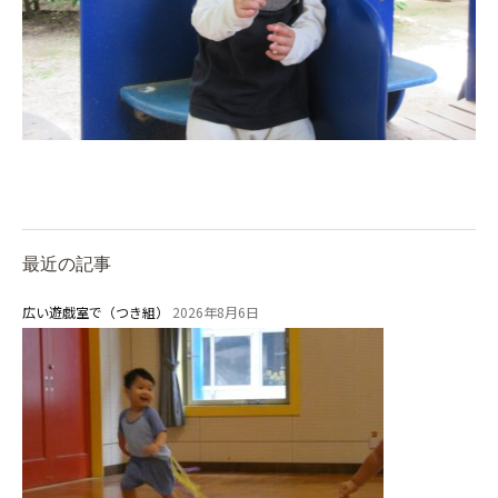
美⽊多チコスについて
美⽊多チコスブログ
未就園児クラス
0歳親子登園［マカロンクラス ]
1歳・2歳親子登園［マリポサクラ
ス ]
2歳児ひとり登園［ゆず組 ]
最近の記事
グループ施設・
広い遊戯室で（つき組）
2026年8月6日
関係先リンク
学校法⼈鴨⾕学園 鳳幼稚園
学校法⼈諏訪森学園 諏訪森幼稚
園
⼤阪府私⽴幼稚園連盟