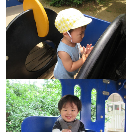
園舎案内
安⼼・安全対策
給⾷
課外教室
理事長のことば
教育と保育
美⽊多幼稚園の理想
園の1⽇
年間⾏事
預かり保育［ヒラソル ]
美⽊多チコス