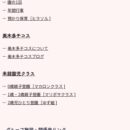
園の1⽇
年間⾏事
預かり保育［ヒラソル ]
美木多チコス
美⽊多チコスについて
美⽊多チコスブログ
未就園児クラス
0歳親子登園［マカロンクラス ]
1歳・2歳親子登園［マリポサクラス ]
2歳児ひとり登園［ゆず組 ]
グループ施設・関係先リンク