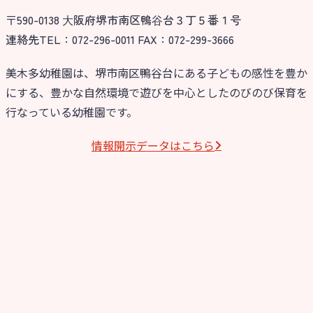
〒590-0138 ⼤阪府堺市南区鴨⾕台３丁５番１号
今日の幼稚園
連絡先TEL：072-296-0011 FAX：072-299-3666
園児募集要項
美木多幼稚園は、堺市南区鴨谷台にある子どもの感性を豊か
にする、豊かな自然環境で遊びを中心としたのびのび保育を
教職員募集
行なっている幼稚園です。
園のこと
情報開⽰データはこちら
園舎案内
安⼼・安全対策
給⾷
課外教室
理事長のことば
教育と保育