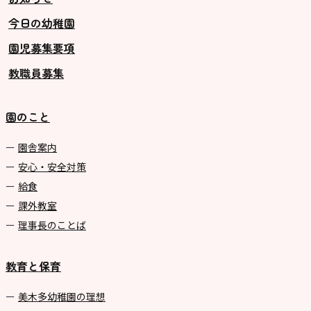
今日の幼稚園
グループ施設・
園児募集要項
関係先リンク
教職員募集
学校法⼈鴨⾕学園 鳳幼稚園
学校法⼈諏訪森学園 諏訪森幼稚
園のこと
園
⼤阪府私⽴幼稚園連盟
園舎案内
安心・安全対策
社会福祉法人野田福祉会
給食
課外教室
理事長のことば
教育と保育
美⽊多幼稚園の理想