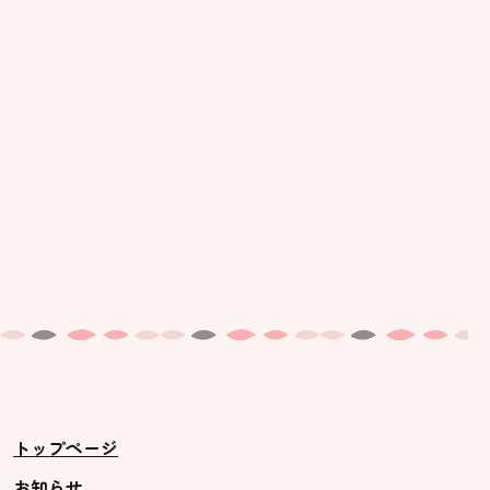
美⽊多幼稚園の理想
園の1⽇
年間⾏事
預かり保育［ヒラソル ]
美⽊多チコス
美⽊多チコスについて
美⽊多チコスブログ
未就園児クラス
0歳親子登園［マカロンクラス ]
1歳・2歳親子登園［マリポサクラ
トップページ
ス ]
2歳児ひとり登園［ゆず組 ]
お知らせ