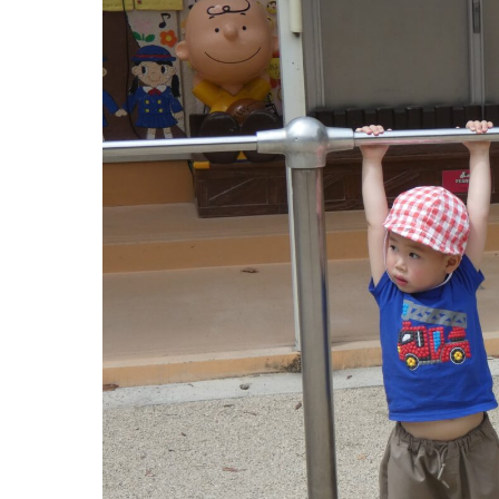
お知らせ
今日の幼
園のこと
教育と保
園舎案内
美⽊多幼稚園
安⼼・安全対策
園の1⽇
給⾷
年間⾏事
課外教室
預かり保育［ヒ
理事長のことば