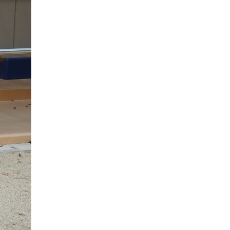
教職員募集
未就園児クラス
0歳親子登園［マカロンクラス ]
1歳・2歳親子登園［マリポサクラス ]
2歳児ひとり登園［ゆず組 ]