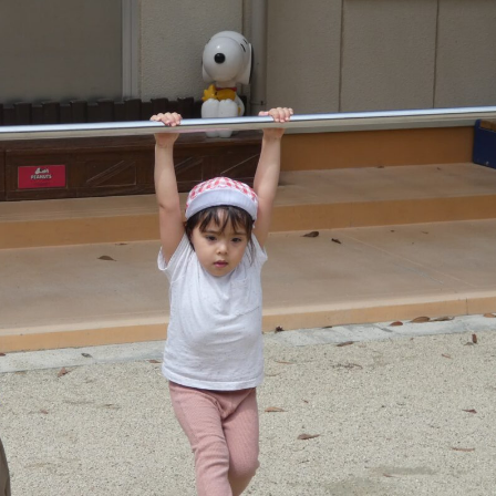
稚園
園児募集要項
育
美⽊多チコス
の理想
美⽊多チコスについて
美⽊多チコスブログ
ラソル ]