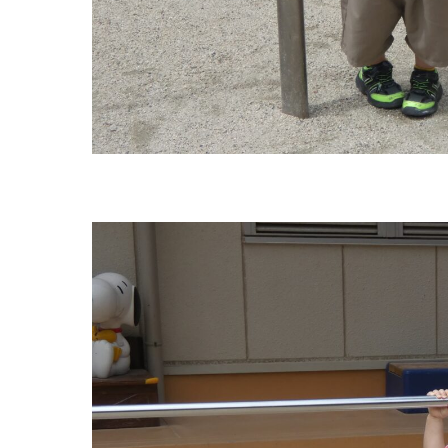
グループ施設・
関係先リンク
学校法⼈鴨⾕学園 鳳幼稚園
学校法⼈諏訪森学園 諏訪森幼稚園
⼤阪府私⽴幼稚園連盟
社会福祉法人野田福祉会