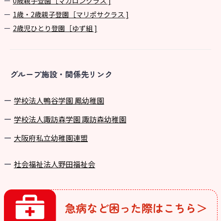
0歳親子登園［マカロンクラス ]
1歳・2歳親子登園［マリポサクラス ]
2歳児ひとり登園［ゆず組 ]
グループ施設・関係先リンク
学校法⼈鴨⾕学園 鳳幼稚園
学校法⼈諏訪森学園 諏訪森幼稚園
⼤阪府私⽴幼稚園連盟
社会福祉法人野田福祉会