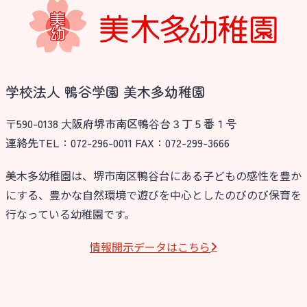
学校法⼈諏訪森学園 諏訪森幼稚
園
⼤阪府私⽴幼稚園連盟
社会福祉法人野田福祉会
学校法人 鴨谷学園 美木多幼稚園
〒590-0138 ⼤阪府堺市南区鴨⾕台３丁５番１号
連絡先TEL：072-296-0011 FAX：072-299-3666
美木多幼稚園は、堺市南区鴨谷台にある子どもの感性を豊か
にする、豊かな自然環境で遊びを中心としたのびのび保育を
行なっている幼稚園です。
情報開⽰データはこちら