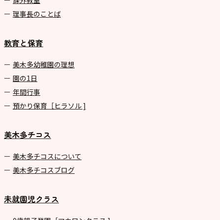
課外教室
理事長のことば
教育と保育
美⽊多幼稚園の理想
園の1⽇
年間⾏事
預かり保育［ヒラソル ]
美木多チコス
美⽊多チコスについて
美⽊多チコスブログ
未就園児クラス