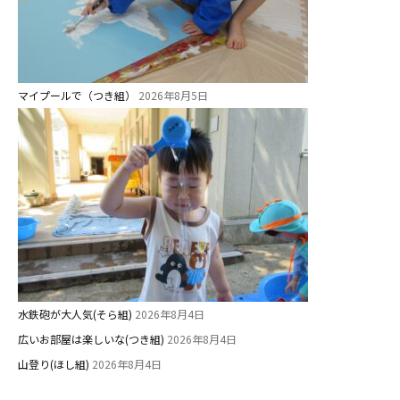
教職員募集
園のこと
園舎案内
マイプールで（つき組）
2026年8月5日
安⼼・安全対策
給⾷
課外教室
理事長のことば
教育と保育
美⽊多幼稚園の理想
水鉄砲が大人気(そら組)
2026年8月4日
園の1⽇
広いお部屋は楽しいな(つき組)
2026年8月4日
年間⾏事
山登り(ほし組)
2026年8月4日
預かり保育［ヒラソル ]