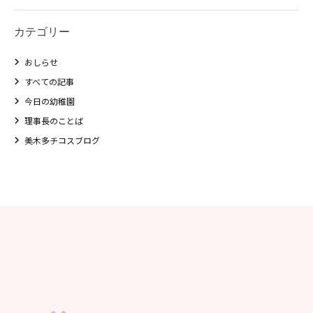
美⽊多チコス
カテゴリー
美⽊多チコスについて
おしらせ
美⽊多チコスブログ
すべての記事
今日の幼稚園
未就園児クラス
理事長のことば
美木多チコスブログ
0歳親子登園［マカロンクラス ]
1歳・2歳親子登園［マリポサクラ
ス ]
2歳児ひとり登園［ゆず組 ]
グループ施設・
関係先リンク
学校法⼈鴨⾕学園 鳳幼稚園