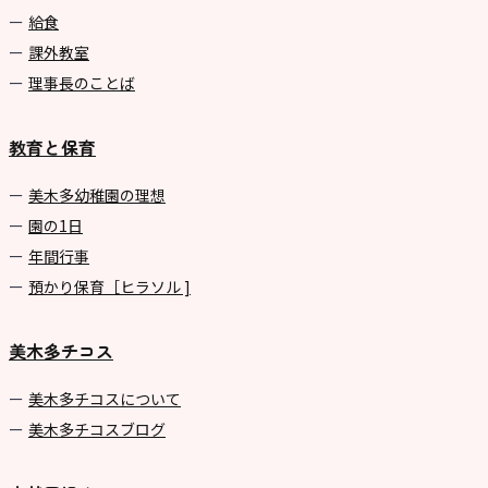
給食
課外教室
理事長のことば
教育と保育
美⽊多幼稚園の理想
園の1⽇
年間⾏事
預かり保育［ヒラソル ]
美木多チコス
美⽊多チコスについて
美⽊多チコスブログ