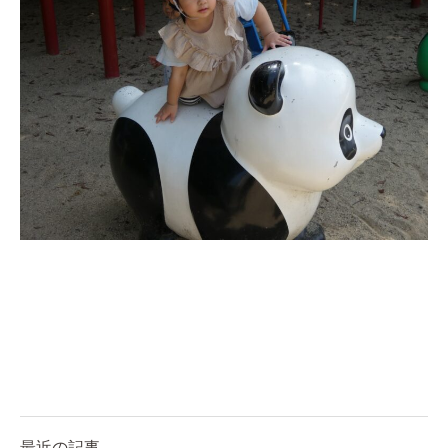
お知らせ
今日の幼稚園
園児募集要項
教職員募集
園のこと
園舎案内
安⼼・安全対策
給⾷
課外教室
最近の記事