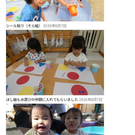
0歳親子登園［マカロンクラス ]
1歳・2歳親子登園［マリポサクラ
ス ]
シール貼り（そら組）
2026年8月7日
2歳児ひとり登園［ゆず組 ]
グループ施設・
関係先リンク
学校法⼈鴨⾕学園 鳳幼稚園
学校法⼈諏訪森学園 諏訪森幼稚
園
⼤阪府私⽴幼稚園連盟
ほし組も水遊びの仲間に入れてもらいました
2026年8月7日
社会福祉法人野田福祉会