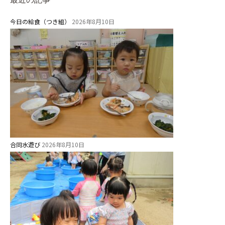
理事長のことば
今日の給食（つき組）
2026年8月10日
教育と保育
美⽊多幼稚園の理想
園の1⽇
年間⾏事
預かり保育［ヒラソル ]
美⽊多チコス
合同水遊び
2026年8月10日
美⽊多チコスについて
美⽊多チコスブログ
未就園児クラス