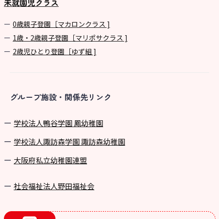
未就園児クラス
0歳親子登園［マカロンクラス ]
1歳・2歳親子登園［マリポサクラス ]
2歳児ひとり登園［ゆず組 ]
グループ施設・関係先リンク
学校法⼈鴨⾕学園 鳳幼稚園
学校法⼈諏訪森学園 諏訪森幼稚園
⼤阪府私⽴幼稚園連盟
社会福祉法人野田福祉会