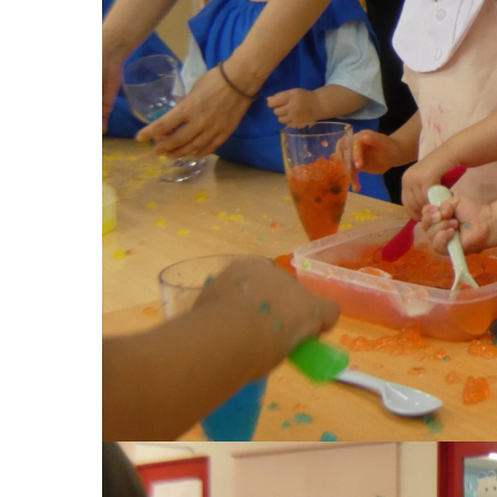
お知らせ
今日の幼
園のこと
教育と保
園舎案内
美⽊多幼稚園
安⼼・安全対策
園の1⽇
給⾷
年間⾏事
課外教室
預かり保育［ヒ
理事長のことば