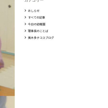
おしらせ
すべての記事
今日の幼稚園
理事長のことば
美木多チコスブログ
教職員募集
未就園児クラス
0歳親子登園［マカロンクラス ]
1歳・2歳親子登園［マリポサクラス ]
2歳児ひとり登園［ゆず組 ]