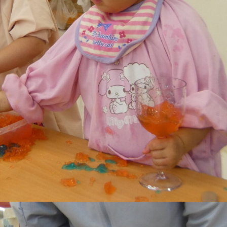
稚園
園児募集要項
育
美⽊多チコス
の理想
美⽊多チコスについて
美⽊多チコスブログ
ラソル ]