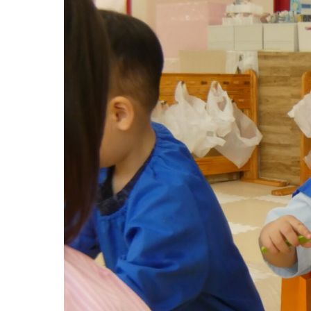
グループ施設・
関係先リンク
学校法⼈鴨⾕学園 鳳幼稚園
学校法⼈諏訪森学園 諏訪森幼稚園
⼤阪府私⽴幼稚園連盟
社会福祉法人野田福祉会