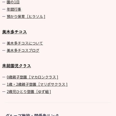
園の1⽇
年間⾏事
預かり保育［ヒラソル ]
美木多チコス
美⽊多チコスについて
美⽊多チコスブログ
未就園児クラス
0歳親子登園［マカロンクラス ]
1歳・2歳親子登園［マリポサクラス ]
2歳児ひとり登園［ゆず組 ]
グループ施設・関係先リンク