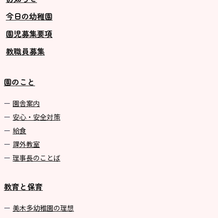
今日の幼稚園
グループ施設・
園児募集要項
関係先リンク
教職員募集
学校法⼈鴨⾕学園 鳳幼稚園
学校法⼈諏訪森学園 諏訪森幼稚
園のこと
園
⼤阪府私⽴幼稚園連盟
園舎案内
安心・安全対策
社会福祉法人野田福祉会
給食
課外教室
理事長のことば
教育と保育
美⽊多幼稚園の理想