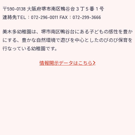
〒590-0138 ⼤阪府堺市南区鴨⾕台３丁５番１号
今日の幼稚園
連絡先TEL：072-296-0011 FAX：072-299-3666
園児募集要項
美木多幼稚園は、堺市南区鴨谷台にある子どもの感性を豊か
にする、豊かな自然環境で遊びを中心としたのびのび保育を
教職員募集
行なっている幼稚園です。
園のこと
情報開⽰データはこちら
園舎案内
安⼼・安全対策
給⾷
課外教室
理事長のことば
教育と保育