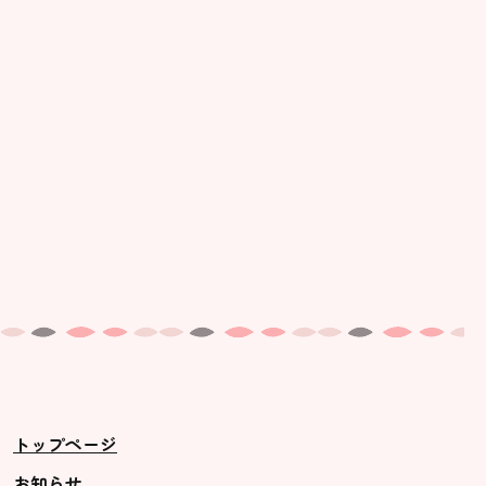
美⽊多幼稚園の理想
園の1⽇
年間⾏事
預かり保育［ヒラソル ]
美⽊多チコス
美⽊多チコスについて
美⽊多チコスブログ
未就園児クラス
0歳親子登園［マカロンクラス ]
1歳・2歳親子登園［マリポサクラ
トップページ
ス ]
2歳児ひとり登園［ゆず組 ]
お知らせ