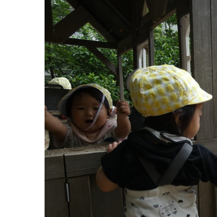
グループ施設・
関係先リンク
学校法⼈鴨⾕学園 鳳幼稚園
学校法⼈諏訪森学園 諏訪森幼稚園
⼤阪府私⽴幼稚園連盟
社会福祉法人野田福祉会