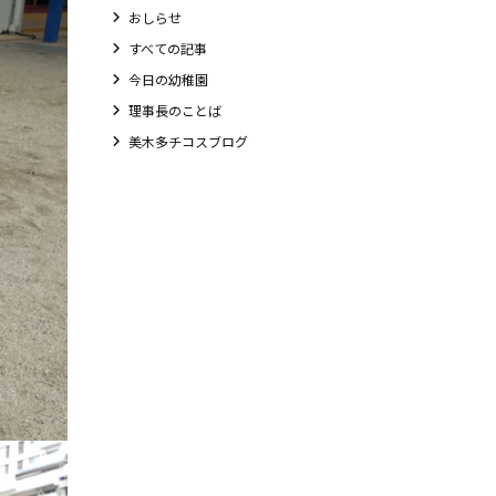
おしらせ
すべての記事
今日の幼稚園
理事長のことば
美木多チコスブログ
教職員募集
未就園児クラス
0歳親子登園［マカロンクラス ]
1歳・2歳親子登園［マリポサクラス ]
2歳児ひとり登園［ゆず組 ]