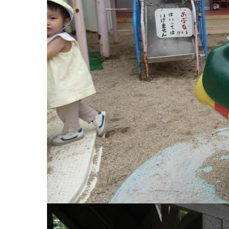
お知らせ
今日の幼
園のこと
教育と保
園舎案内
美⽊多幼稚園
安⼼・安全対策
園の1⽇
給⾷
年間⾏事
課外教室
預かり保育［ヒ
理事長のことば