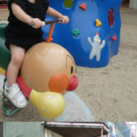
稚園
園児募集要項
育
美⽊多チコス
の理想
美⽊多チコスについて
美⽊多チコスブログ
ラソル ]