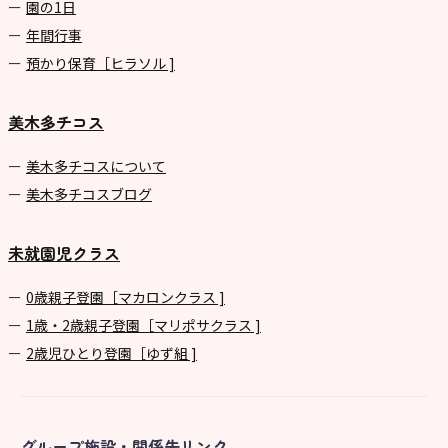
園の1⽇
年間⾏事
預かり保育［ヒラソル ]
美木多チコス
美⽊多チコスについて
美⽊多チコスブログ
未就園児クラス
0歳親子登園［マカロンクラス ]
1歳・2歳親子登園［マリポサクラス ]
2歳児ひとり登園［ゆず組 ]
グループ施設・関係先リンク