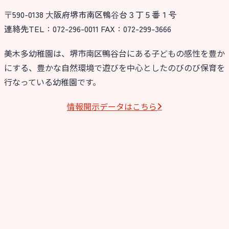
〒590-0138 ⼤阪府堺市南区鴨⾕台３丁５番１号
今日の幼稚園
連絡先TEL：072-296-0011 FAX：072-299-3666
園児募集要項
美木多幼稚園は、堺市南区鴨谷台にある子どもの感性を豊か
にする、豊かな自然環境で遊びを中心としたのびのび保育を
教職員募集
行なっている幼稚園です。
園のこと
情報開⽰データはこちら
園舎案内
安⼼・安全対策
給⾷
課外教室
理事長のことば
教育と保育