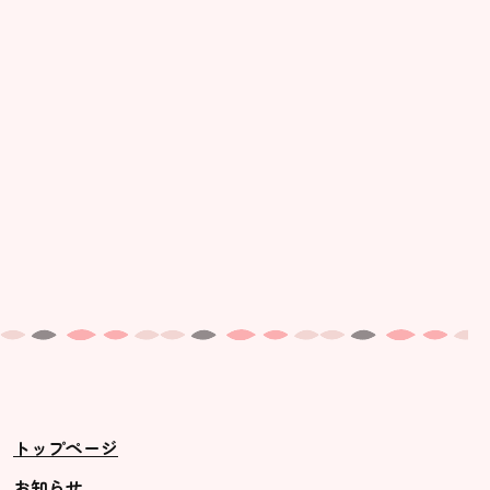
美⽊多幼稚園の理想
園の1⽇
年間⾏事
預かり保育［ヒラソル ]
美⽊多チコス
美⽊多チコスについて
美⽊多チコスブログ
未就園児クラス
0歳親子登園［マカロンクラス ]
1歳・2歳親子登園［マリポサクラ
トップページ
ス ]
2歳児ひとり登園［ゆず組 ]
お知らせ