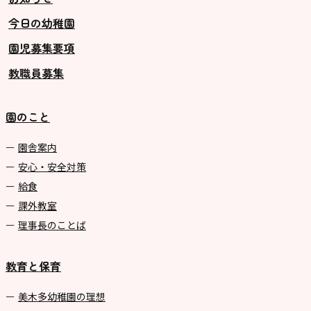
今日の幼稚園
グループ施設・
園児募集要項
関係先リンク
教職員募集
学校法⼈鴨⾕学園 鳳幼稚園
学校法⼈諏訪森学園 諏訪森幼稚
園のこと
園
⼤阪府私⽴幼稚園連盟
園舎案内
安心・安全対策
社会福祉法人野田福祉会
給食
課外教室
理事長のことば
教育と保育
美⽊多幼稚園の理想