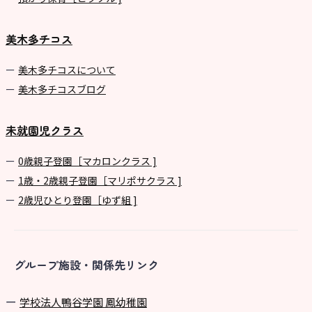
美木多チコス
美⽊多チコスについて
美⽊多チコスブログ
未就園児クラス
0歳親子登園［マカロンクラス ]
1歳・2歳親子登園［マリポサクラス ]
2歳児ひとり登園［ゆず組 ]
グループ施設・関係先リンク
学校法⼈鴨⾕学園 鳳幼稚園