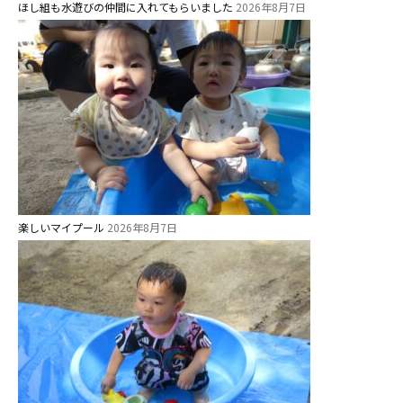
美⽊多チコスブログ
ほし組も水遊びの仲間に入れてもらいました
2026年8月7日
未就園児クラス
0歳親子登園［マカロンクラス ]
1歳・2歳親子登園［マリポサクラ
ス ]
2歳児ひとり登園［ゆず組 ]
グループ施設・
楽しいマイプール
2026年8月7日
関係先リンク
学校法⼈鴨⾕学園 鳳幼稚園
学校法⼈諏訪森学園 諏訪森幼稚
園
⼤阪府私⽴幼稚園連盟
社会福祉法人野田福祉会