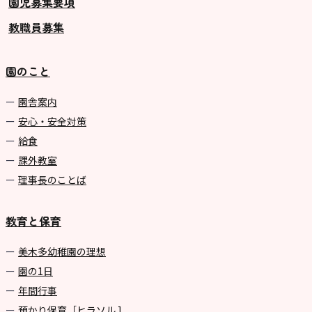
園児募集要項
教職員募集
園のこと
園舎案内
安心・安全対策
給食
課外教室
理事長のことば
教育と保育
美⽊多幼稚園の理想
園の1⽇
年間⾏事
預かり保育［ヒラソル ]