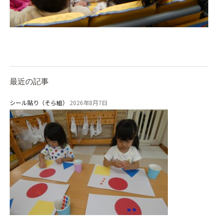
安⼼・安全対策
給⾷
課外教室
理事長のことば
最近の記事
教育と保育
シール貼り（そら組）
2026年8月7日
美⽊多幼稚園の理想
園の1⽇
年間⾏事
預かり保育［ヒラソル ]
美⽊多チコス
美⽊多チコスについて