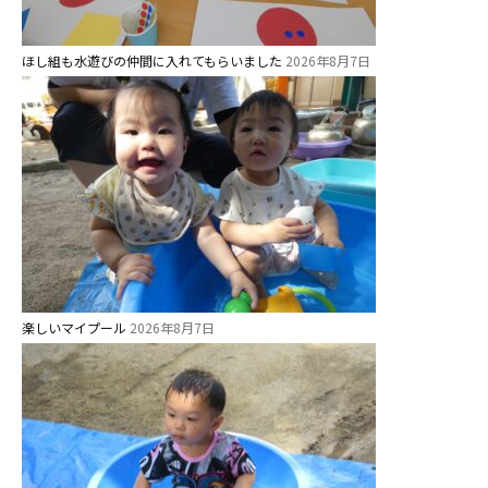
未就園児クラス
ほし組も水遊びの仲間に入れてもらいました
2026年8月7日
0歳親子登園［マカロンクラス ]
1歳・2歳親子登園［マリポサクラ
ス ]
2歳児ひとり登園［ゆず組 ]
グループ施設・
関係先リンク
楽しいマイプール
2026年8月7日
学校法⼈鴨⾕学園 鳳幼稚園
学校法⼈諏訪森学園 諏訪森幼稚
園
⼤阪府私⽴幼稚園連盟
社会福祉法人野田福祉会