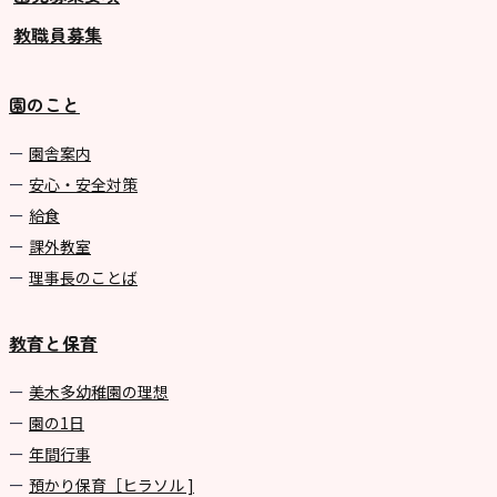
教職員募集
園のこと
園舎案内
安心・安全対策
給食
課外教室
理事長のことば
教育と保育
美⽊多幼稚園の理想
園の1⽇
年間⾏事
預かり保育［ヒラソル ]