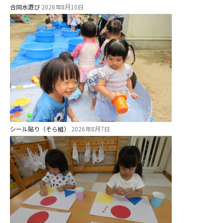
安⼼・安全対策
合同水遊び
2026年8月10日
給⾷
課外教室
理事長のことば
教育と保育
美⽊多幼稚園の理想
園の1⽇
シール貼り（そら組）
2026年8月7日
年間⾏事
預かり保育［ヒラソル ]
美⽊多チコス
美⽊多チコスについて
美⽊多チコスブログ