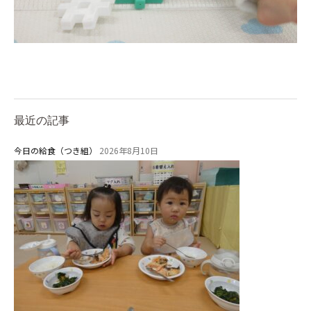
お知らせ
最近の記事
今日の給食（つき組）
今日の幼稚園
2026年8月10日
園児募集要項
教職員募集
園のこと
園舎案内