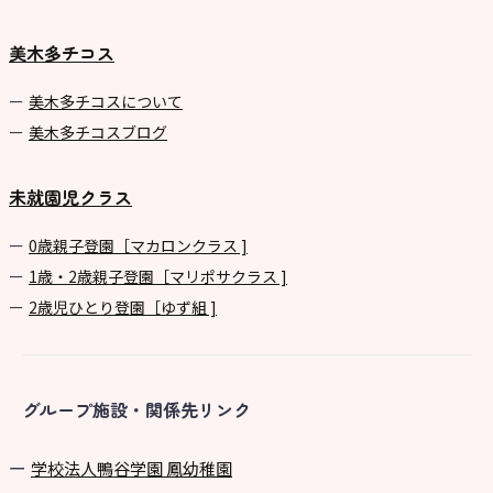
美木多チコス
美⽊多チコスについて
美⽊多チコスブログ
未就園児クラス
0歳親子登園［マカロンクラス ]
1歳・2歳親子登園［マリポサクラス ]
2歳児ひとり登園［ゆず組 ]
グループ施設・関係先リンク
学校法⼈鴨⾕学園 鳳幼稚園