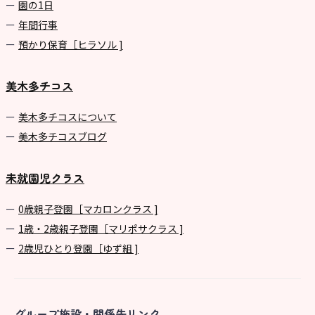
園の1⽇
年間⾏事
預かり保育［ヒラソル ]
美木多チコス
美⽊多チコスについて
美⽊多チコスブログ
未就園児クラス
0歳親子登園［マカロンクラス ]
1歳・2歳親子登園［マリポサクラス ]
2歳児ひとり登園［ゆず組 ]
グループ施設・関係先リンク