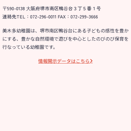
〒590-0138 ⼤阪府堺市南区鴨⾕台３丁５番１号
今日の幼稚園
連絡先TEL：072-296-0011 FAX：072-299-3666
園児募集要項
美木多幼稚園は、堺市南区鴨谷台にある子どもの感性を豊か
にする、豊かな自然環境で遊びを中心としたのびのび保育を
教職員募集
行なっている幼稚園です。
園のこと
情報開⽰データはこちら
園舎案内
安⼼・安全対策
給⾷
課外教室
理事長のことば
教育と保育