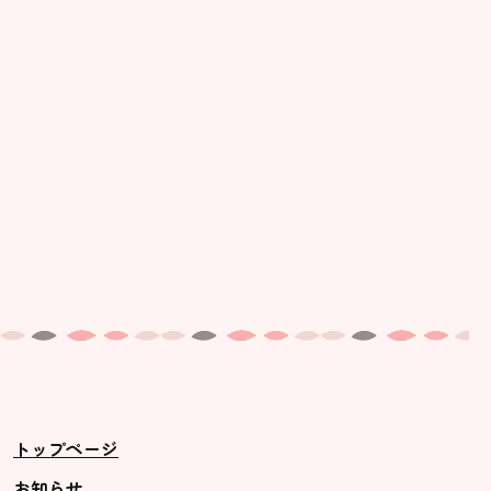
美⽊多幼稚園の理想
園の1⽇
年間⾏事
預かり保育［ヒラソル ]
美⽊多チコス
美⽊多チコスについて
美⽊多チコスブログ
未就園児クラス
0歳親子登園［マカロンクラス ]
1歳・2歳親子登園［マリポサクラ
トップページ
ス ]
2歳児ひとり登園［ゆず組 ]
お知らせ