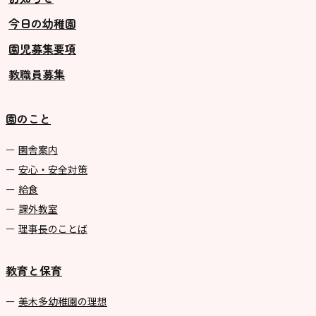
今日の幼稚園
グループ施設・
園児募集要項
関係先リンク
教職員募集
学校法⼈鴨⾕学園 鳳幼稚園
学校法⼈諏訪森学園 諏訪森幼稚
園のこと
園
⼤阪府私⽴幼稚園連盟
園舎案内
安心・安全対策
社会福祉法人野田福祉会
給食
課外教室
理事長のことば
教育と保育
美⽊多幼稚園の理想