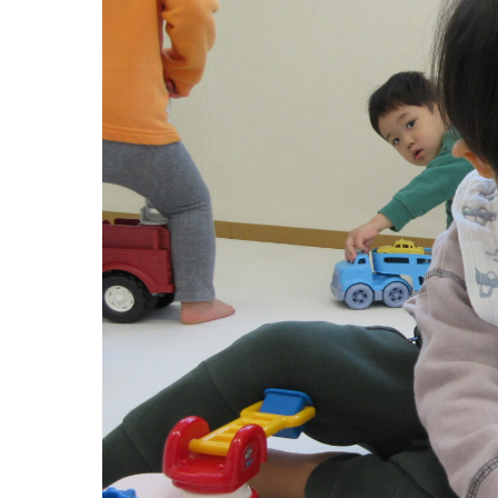
グループ施設・
関係先リンク
学校法⼈鴨⾕学園 鳳幼稚園
学校法⼈諏訪森学園 諏訪森幼稚園
⼤阪府私⽴幼稚園連盟
社会福祉法人野田福祉会