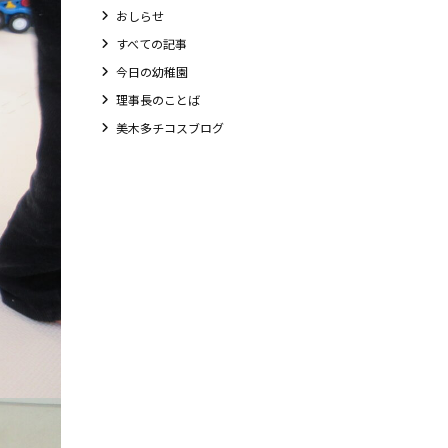
おしらせ
すべての記事
今日の幼稚園
理事長のことば
美木多チコスブログ
教職員募集
未就園児クラス
0歳親子登園［マカロンクラス ]
1歳・2歳親子登園［マリポサクラス ]
2歳児ひとり登園［ゆず組 ]