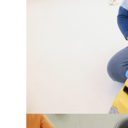
お知らせ
今日の幼
園のこと
教育と保
園舎案内
美⽊多幼稚園
安⼼・安全対策
園の1⽇
給⾷
年間⾏事
課外教室
預かり保育［ヒ
理事長のことば