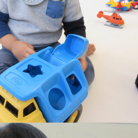
稚園
園児募集要項
育
美⽊多チコス
の理想
美⽊多チコスについて
美⽊多チコスブログ
ラソル ]