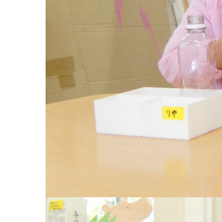
お知らせ
今日の幼
園のこと
教育と保
園舎案内
美⽊多幼稚園
安⼼・安全対策
園の1⽇
給⾷
年間⾏事
課外教室
預かり保育［ヒ
理事長のことば