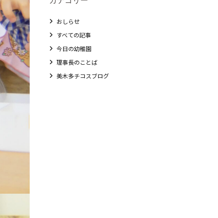
おしらせ
すべての記事
今日の幼稚園
理事長のことば
美木多チコスブログ
教職員募集
未就園児クラス
0歳親子登園［マカロンクラス ]
1歳・2歳親子登園［マリポサクラス ]
2歳児ひとり登園［ゆず組 ]