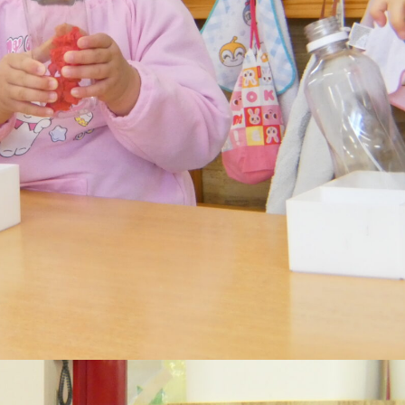
稚園
園児募集要項
育
美⽊多チコス
の理想
美⽊多チコスについて
美⽊多チコスブログ
ラソル ]