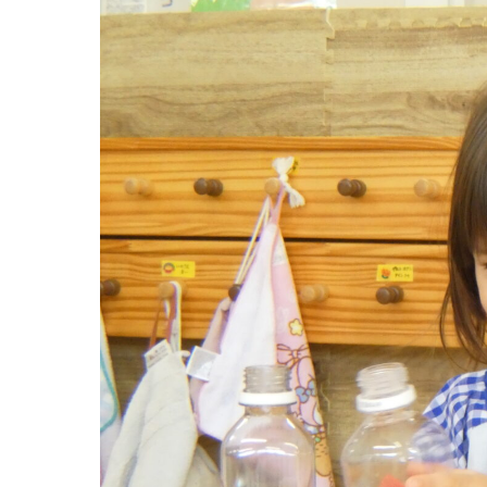
グループ施設・
関係先リンク
学校法⼈鴨⾕学園 鳳幼稚園
学校法⼈諏訪森学園 諏訪森幼稚園
⼤阪府私⽴幼稚園連盟
社会福祉法人野田福祉会