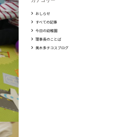
おしらせ
すべての記事
今日の幼稚園
理事長のことば
美木多チコスブログ
教職員募集
未就園児クラス
0歳親子登園［マカロンクラス ]
1歳・2歳親子登園［マリポサクラス ]
2歳児ひとり登園［ゆず組 ]