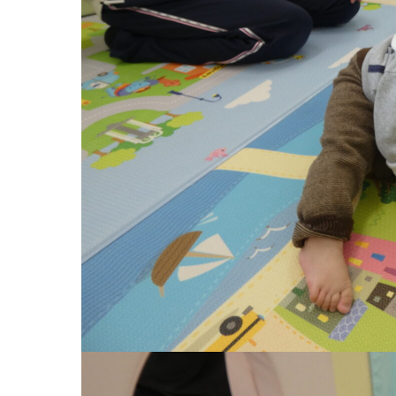
お知らせ
今日の幼
園のこと
教育と保
園舎案内
美⽊多幼稚園
安⼼・安全対策
園の1⽇
給⾷
年間⾏事
課外教室
預かり保育［ヒ
理事長のことば