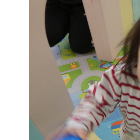
グループ施設・
関係先リンク
学校法⼈鴨⾕学園 鳳幼稚園
学校法⼈諏訪森学園 諏訪森幼稚園
⼤阪府私⽴幼稚園連盟
社会福祉法人野田福祉会