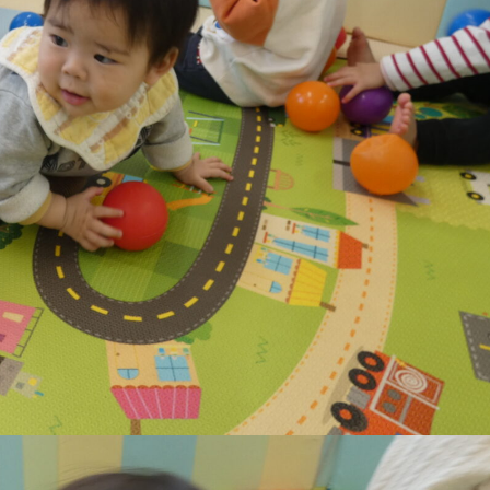
稚園
園児募集要項
育
美⽊多チコス
の理想
美⽊多チコスについて
美⽊多チコスブログ
ラソル ]