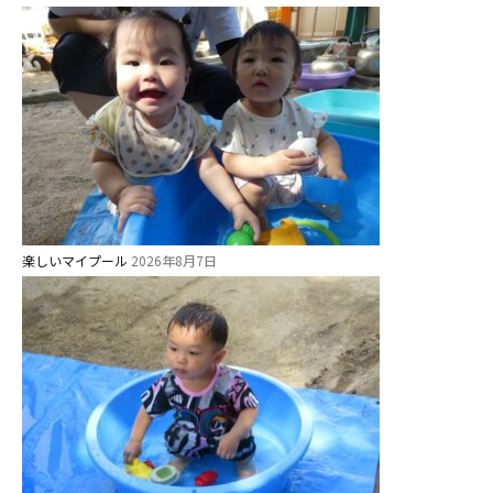
お知らせ
今日の幼稚園
楽しいマイプール
2026年8月7日
園児募集要項
教職員募集
園のこと
園舎案内