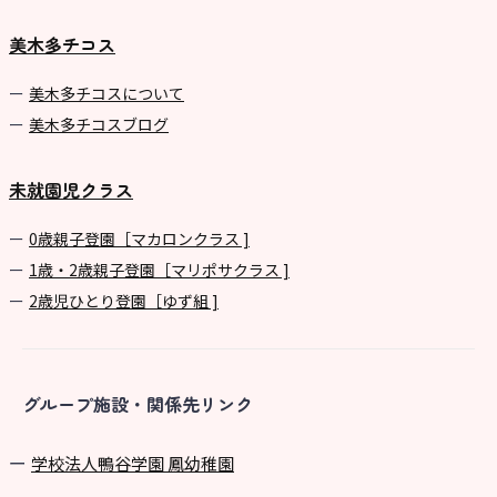
美木多チコス
美⽊多チコスについて
美⽊多チコスブログ
未就園児クラス
0歳親子登園［マカロンクラス ]
1歳・2歳親子登園［マリポサクラス ]
2歳児ひとり登園［ゆず組 ]
グループ施設・関係先リンク
学校法⼈鴨⾕学園 鳳幼稚園