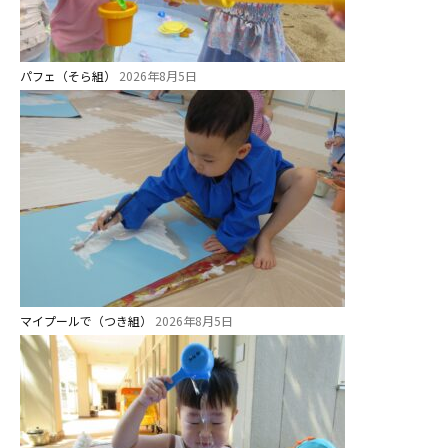
未就園児クラス
パフェ（そら組）
2026年8月5日
0歳親子登園［マカロンクラス ]
1歳・2歳親子登園［マリポサクラ
ス ]
2歳児ひとり登園［ゆず組 ]
グループ施設・
関係先リンク
学校法⼈鴨⾕学園 鳳幼稚園
マイプールで（つき組）
2026年8月5日
学校法⼈諏訪森学園 諏訪森幼稚
園
⼤阪府私⽴幼稚園連盟
社会福祉法人野田福祉会