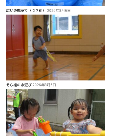
安⼼・安全対策
広い遊戯室で（つき組）
2026年8月6日
給⾷
課外教室
理事長のことば
教育と保育
美⽊多幼稚園の理想
園の1⽇
年間⾏事
そら組の水遊び
2026年8月6日
預かり保育［ヒラソル ]
美⽊多チコス
美⽊多チコスについて
美⽊多チコスブログ