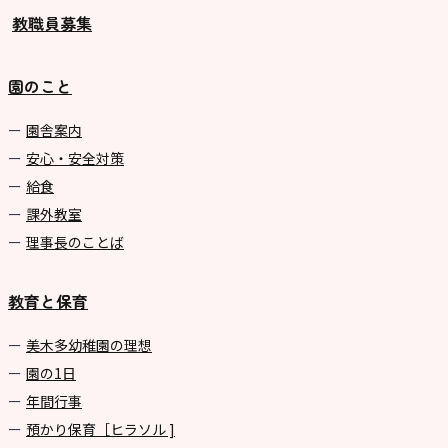
教職員募集
園のこと
園舎案内
安心・安全対策
給食
課外教室
理事長のことば
教育と保育
美⽊多幼稚園の理想
園の1⽇
年間⾏事
預かり保育［ヒラソル ]