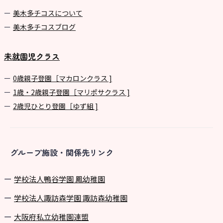
美⽊多チコスについて
美⽊多チコスブログ
未就園児クラス
0歳親子登園［マカロンクラス ]
1歳・2歳親子登園［マリポサクラス ]
2歳児ひとり登園［ゆず組 ]
グループ施設・関係先リンク
学校法⼈鴨⾕学園 鳳幼稚園
学校法⼈諏訪森学園 諏訪森幼稚園
⼤阪府私⽴幼稚園連盟