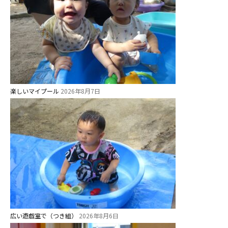
未就園児クラス
0歳親子登園［マカロンクラス ]
1歳・2歳親子登園［マリポサクラ
ス ]
2歳児ひとり登園［ゆず組 ]
楽しいマイプール
2026年8月7日
グループ施設・
関係先リンク
学校法⼈鴨⾕学園 鳳幼稚園
学校法⼈諏訪森学園 諏訪森幼稚
園
⼤阪府私⽴幼稚園連盟
社会福祉法人野田福祉会
広い遊戯室で（つき組）
2026年8月6日