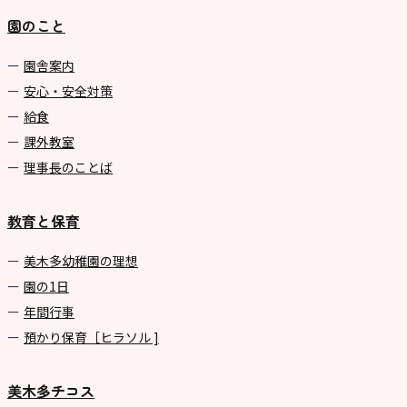
園のこと
園舎案内
安心・安全対策
給食
課外教室
理事長のことば
教育と保育
美⽊多幼稚園の理想
園の1⽇
年間⾏事
預かり保育［ヒラソル ]
美木多チコス