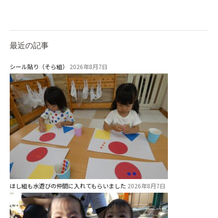
給⾷
課外教室
理事長のことば
最近の記事
教育と保育
シール貼り（そら組）
2026年8月7日
美⽊多幼稚園の理想
園の1⽇
年間⾏事
預かり保育［ヒラソル ]
美⽊多チコス
美⽊多チコスについて
ほし組も水遊びの仲間に入れてもらいました
2026年8月7日
美⽊多チコスブログ