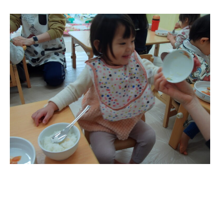
お知らせ
今日の幼稚園
園児募集要項
教職員募集
園のこと
園舎案内
安⼼・安全対策