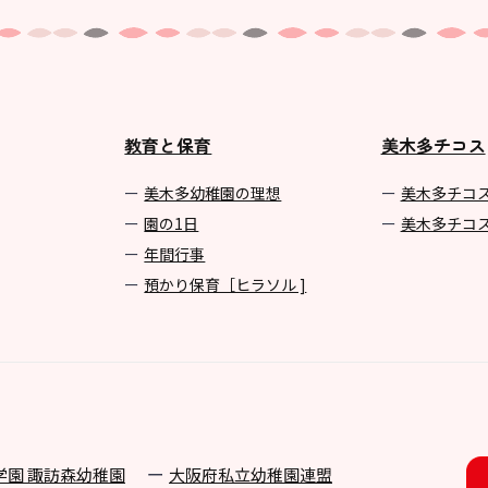
教育と保育
美木多チコス
美⽊多幼稚園の理想
美⽊多チコ
園の1⽇
美⽊多チコ
年間⾏事
預かり保育［ヒラソル ]
学園 諏訪森幼稚園
⼤阪府私⽴幼稚園連盟