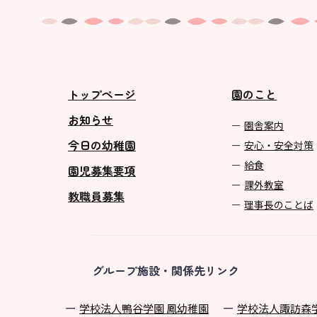
トップページ
園のこと
お知らせ
園舎案内
今日の幼稚園
安心・安全対策
給食
園児募集要項
課外教室
教職員募集
理事長のことば
グループ施設・関係先リンク
学校法⼈鴨⾕学園 鳳幼稚園
学校法⼈諏訪森