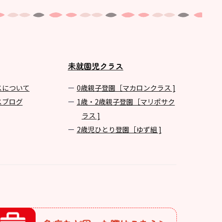
未就園児クラス
スについて
0歳親子登園［マカロンクラス ]
スブログ
1歳・2歳親子登園［マリポサク
ラス ]
2歳児ひとり登園［ゆず組 ]