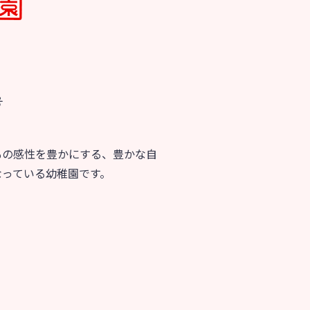
育
美⽊多チコス
の理想
美⽊多チコスについて
美⽊多チコスブログ
号
ラソル ]
もの感性を豊かにする、豊かな自
なっている幼稚園です。