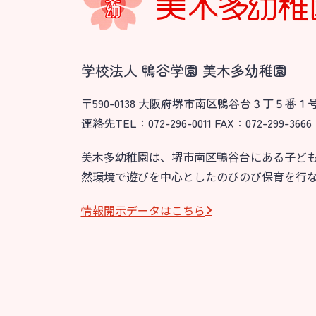
園のこと
教育と保
園舎案内
美⽊多幼稚園
安⼼・安全対策
園の1⽇
学校法人 鴨谷学園 美木多幼稚園
給⾷
年間⾏事
〒590-0138 ⼤阪府堺市南区鴨⾕台３丁５番１
課外教室
預かり保育［ヒ
連絡先TEL：072-296-0011 FAX：072-299-3666
理事長のことば
美木多幼稚園は、堺市南区鴨谷台にある子ど
然環境で遊びを中心としたのびのび保育を行
グループ施設・
関係先リンク
情報開⽰データはこちら
学校法⼈鴨⾕学園 鳳幼稚園
学校法⼈諏訪森学園 諏訪森幼稚園
⼤阪府私⽴幼稚園連盟
社会福祉法人野田福祉会